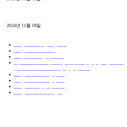
윙바디 3.5톤트럭+화물개별넘버 동시계약손님, 지입정리 인터뷰
2024년 11월 18일
디젤트럭 카테고리
■디젤트럭■ 추천.매물
1168
■디젤트럭스토리
428
■디젤트럭■화물.정보
188
■중고트럭매매 ■중고화물차매매 ■영업용번호판시세 ■
중고트럭가격 ■소식 제공 알뜰정보
149
■디젤트럭■ 허가.진행
128
■디젤트럭■ 계약.상담
126
■디젤트럭■ 운송.정보
121
■디젤트럭■ 매매.매입
69