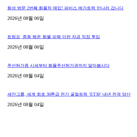
화성 방문 2번째 화물차 매입! 파비스 메가트럭 만나러 갑니다
2026년 08월 06일
트럼프, 중동 해운·화물 피해 이란 자금 직접 투입
2026년 08월 06일
주선허가증 시세부터 화물주선허가권까지 알아봅시다
2026년 08월 04일
새안그룹, 세계 최초 30톤급 전기 굴절트럭 ‘ET30’ 내년 전격 양산
2026년 08월 04일
■디젤트럭■ 허가.진행
파주시 1.2톤 카고트럭 용달넘버 구매 완료! 접수까지 신속하게 진행