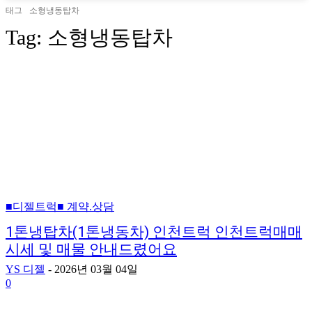
태그
소형냉동탑차
Tag:
소형냉동탑차
■디젤트럭■ 계약.상담
1톤냉탑차(1톤냉동차) 인천트럭 인천트럭매매
시세 및 매물 안내드렸어요
YS 디젤
-
2026년 03월 04일
0