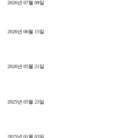
2026년 07월 09일
용인 고객님 1.2톤 냉동탑차 영업용번호판 계약 완료
2026년 06월 15일
[김해트럭매매] 3.5톤 윙바디에 개별화물넘버 달고 월 고정 지입료 
후기
2026년 05월 21일
■트럭기사■ 인생.극장
중고트럭매매 유튜브로 실버버튼? 디젤트럭이 해냈습니다 (감동 실화
2025년 05월 23일
1톤운송업 콜바리 4년동안 하시다가 1톤화물차+영업용넘버가격비교
젤트럭으로 정리!
2025년 01월 03일