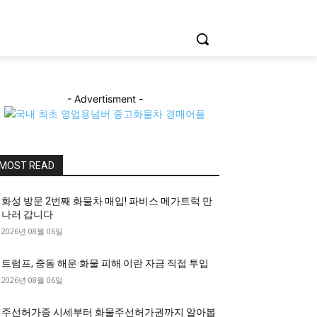
- Advertisment -
MOST READ
화성 방문 2번째 화물차 매입! 파비스 메가트럭 만
나러 갑니다
2026년 08월 06일
트럼프, 중동 해운·화물 피해 이란 자금 직접 투입
2026년 08월 06일
주선허가증 시세부터 화물주선허가권까지 알아봅