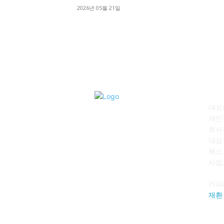
2026년 05월 21일
회
대표이
개인
회사
대표전
팩스 :
사업자
카피
재환