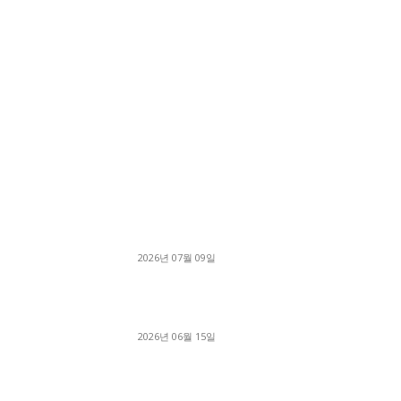
■디젤트럭■ 허가.진행
파주시 1.2톤 카고트럭 용달넘버 구매 완료! 접
지 신속하게 진행
2026년 07월 09일
용인 고객님 1.2톤 냉동탑차 영업용번호판 계약 
료
2026년 06월 15일
[김해트럭매매] 3.5톤 윙바디에 개별화물넘버 
월 고정 지입료 탈출한 후기