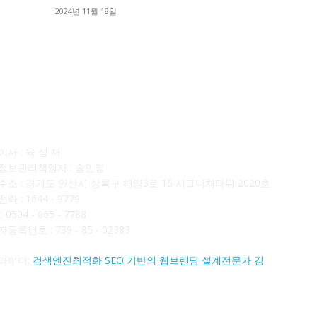
■
2024년 11월 18일
■
사소개
F
사 : 육 성 재
정보관리책임자 : 송민영
주소 : 경기도 안산시 상록구 해양3로 15 시그니처타워 2020호
화 : 1644 - 9779
 0504 - 065 - 7788
등록번호 : 739 - 85 - 02383
라이터:
검색엔진최적화 SEO 기반의 웹브랜딩 설계전문가 김