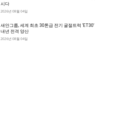
시다
2026년 08월 04일
새안그룹, 세계 최초 30톤급 전기 굴절트럭 ‘ET30’
내년 전격 양산
2026년 08월 04일
디젤트럭 카테고리
디젤트럭■ 추천.매물
1168
디젤트럭스토리
428
디젤트럭■화물.정보
188
중고트럭매매 ■중고화물차매매 ■영업용번호판시
 ■중고트럭가격 ■소식 제공 알뜰정보
149
디젤트럭■ 허가.진행
128
디젤트럭■ 계약.상담
126