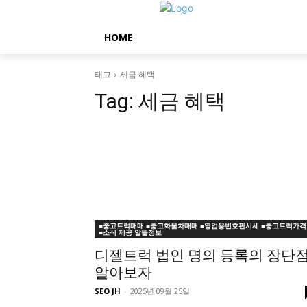
HOME
태그
세금 혜택
Tag:
세금 혜택
■중고트럭매매 ■중고화물차매매 ■영업용번호판시세 ■중고트럭가격
■소식 제공 알뜰정보
디젤트럭 법인 명의 등록의 장단
알아보자
SEO JH
-
2025년 09월 25일