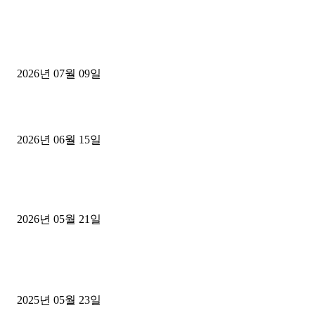
■디젤트럭■ 허가.진행
파주시 1.2톤 카고트럭 용달넘버 구매 완료! 접수까지 신속하게 진행
2026년 07월 09일
용인 고객님 1.2톤 냉동탑차 영업용번호판 계약 완료
2026년 06월 15일
[김해트럭매매] 3.5톤 윙바디에 개별화물넘버 달고 월 고정 지입료 
후기
2026년 05월 21일
■트럭기사■ 인생.극장
중고트럭매매 유튜브로 실버버튼? 디젤트럭이 해냈습니다 (감동 실화
2025년 05월 23일