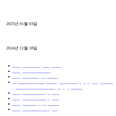
1톤운송업 콜바리 4년동안 하시다가 1톤화물차+영업용넘버가격비교
젤트럭으로 정리!
2025년 01월 03일
윙바디 3.5톤트럭+화물개별넘버 동시계약손님, 지입정리 인터뷰
2024년 11월 18일
디젤트럭 카테고리
■디젤트럭■ 추천.매물
1168
■디젤트럭스토리
428
■디젤트럭■화물.정보
188
■중고트럭매매 ■중고화물차매매 ■영업용번호판시세 ■
중고트럭가격 ■소식 제공 알뜰정보
149
■디젤트럭■ 허가.진행
128
■디젤트럭■ 계약.상담
126
■디젤트럭■ 운송.정보
121
■디젤트럭■ 매매.매입
69