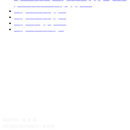
중고트럭가격 ■소식 제공 알뜰정보
149
■디젤트럭■ 허가.진행
128
■디젤트럭■ 계약.상담
126
■디젤트럭■ 운송.정보
121
■디젤트럭■ 매매.매입
69
회사소개
대표이사 : 육 성 재
개인정보관리책임자 : 송민영