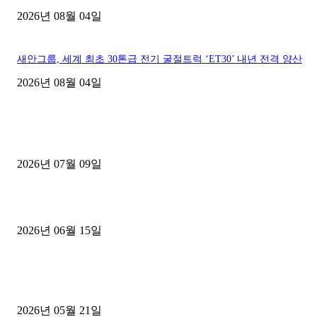
2026년 08월 04일
새안그룹, 세계 최초 30톤급 전기 굴절트럭 ‘ET30’ 내년 전격 양산
2026년 08월 04일
■디젤트럭■ 허가.진행
파주시 1.2톤 카고트럭 용달넘버 구매 완료! 접수까지 신속하게 진행
2026년 07월 09일
용인 고객님 1.2톤 냉동탑차 영업용번호판 계약 완료
2026년 06월 15일
[김해트럭매매] 3.5톤 윙바디에 개별화물넘버 달고 월 고정 지입료 
후기
2026년 05월 21일