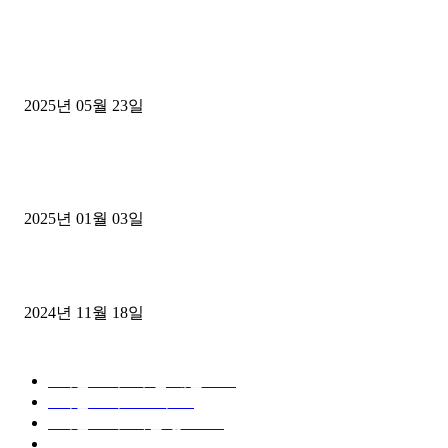
■트럭기사■ 인생.극장
중고트럭매매 유튜브로 실버버튼? 디젤트럭이 해냈습니다 (감동 실화
2025년 05월 23일
1톤운송업 콜바리 4년동안 하시다가 1톤화물차+영업용넘버가격비교
젤트럭으로 정리!
2025년 01월 03일
윙바디 3.5톤트럭+화물개별넘버 동시계약손님, 지입정리 인터뷰
2024년 11월 18일
디젤트럭 카테고리
■디젤트럭■ 추천.매물
1168
■디젤트럭스토리
428
■디젤트럭■화물.정보
188
■중고트럭매매 ■중고화물차매매 ■영업용번호판시세 ■