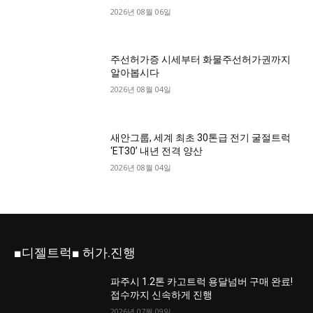
2026년 08월 06일
주선허가증 시세부터 화물주선허가권까지
알아봅시다
2026년 08월 04일
새안그룹, 세계 최초 30톤급 전기 굴절트럭
‘ET30’ 내년 전격 양산
2026년 08월 04일
■디젤트럭■ 허가.진행
파주시 1.2톤 카고트럭 용달넘버 구매 완료!
접수까지 신속하게 진행
2026년 07월 09일