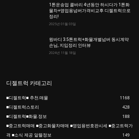
1톤운송업 콜바리 4년동안 하시다가 1톤화
물차+영업용넘버가격비교후 디젤트럭으로
정리!
2025년 01월 03일
윙바디 3.5톤트럭+화물개별넘버 동시계약
손님, 지입정리 인터뷰
2024년 11월 18일
디젤트럭 카테고리
■디젤트럭■ 추천.매물
1168
■디젤트럭스토리
428
■디젤트럭■화물.정보
188
■중고트럭매매 ■중고화물차매매 ■영업용번호판시세 ■중고트럭가
격 ■소식 제공 알뜰정보
149