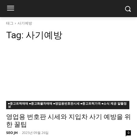
태그
사기예방
Tag:
사기예방
■중고트럭매매 ■중고화물차매매 ■영업용번호판시세 ■중고트럭가격 ■소식 제공 알뜰정
보
영업용 번호판 시세와 지입차 사기 예방을 위
한 꿀팁
SEO JH
-
2025년 09월 26일
0