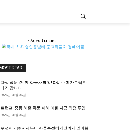
- Advertisment -
MOST READ
화성 방문 2번째 화물차 매입! 파비스 메가트럭 만
나러 갑니다
2026년 08월 06일
트럼프, 중동 해운·화물 피해 이란 자금 직접 투입
2026년 08월 06일
주선허가증 시세부터 화물주선허가권까지 알아봅