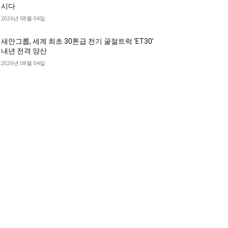
시다
2026년 08월 04일
새안그룹, 세계 최초 30톤급 전기 굴절트럭 ‘ET30’
내년 전격 양산
2026년 08월 04일
디젤트럭 카테고리
디젤트럭■ 추천.매물
1168
디젤트럭스토리
428
디젤트럭■화물.정보
188
중고트럭매매 ■중고화물차매매 ■영업용번호판시
 ■중고트럭가격 ■소식 제공 알뜰정보
149
디젤트럭■ 허가.진행
128
디젤트럭■ 계약.상담
126