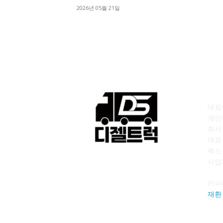
2026년 05월 21일
회
대표이
개인
회사
대표전
팩스 :
사업자
카피
재환