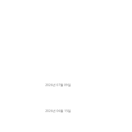
■디젤트럭■ 허가.진행
파주시 1.2톤 카고트럭 용달넘버 구매 완료! 접
지 신속하게 진행
2026년 07월 09일
용인 고객님 1.2톤 냉동탑차 영업용번호판 계약 
료
2026년 06월 15일
[김해트럭매매] 3.5톤 윙바디에 개별화물넘버 
월 고정 지입료 탈출한 후기