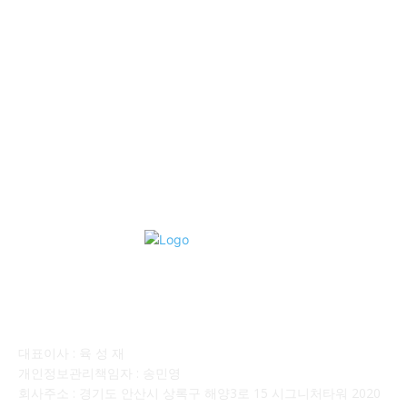
■중고트럭매매 ■중고화물차매매 ■영업용번호판시세 ■중고트럭가
격 ■소식 제공 알뜰정보
149
■디젤트럭■ 허가.진행
128
■디젤트럭■ 계약.상담
126
■디젤트럭■ 운송.정보
121
■디젤트럭■ 매매.매입
69
회사소개
대표이사 : 육 성 재
개인정보관리책임자 : 송민영
회사주소 : 경기도 안산시 상록구 해양3로 15 시그니처타워 2020