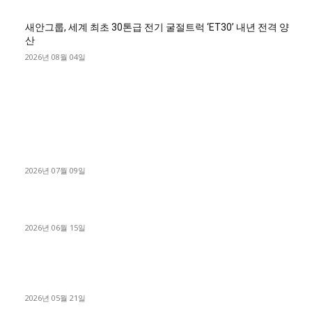
새안그룹, 세계 최초 30톤급 전기 굴절트럭 ‘ET30’ 내년 전격 양
산
2026년 08월 04일
■디젤트럭■ 허가.진행
파주시 1.2톤 카고트럭 용달넘버 구매 완료! 접수까지 신속하게
진행
2026년 07월 09일
용인 고객님 1.2톤 냉동탑차 영업용번호판 계약 완료
2026년 06월 15일
[김해트럭매매] 3.5톤 윙바디에 개별화물넘버 달고 월 고정 지입
료 탈출한 후기
2026년 05월 21일