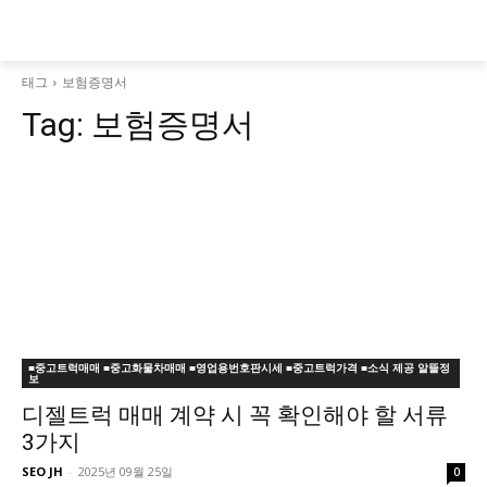
태그
보험증명서
Tag:
보험증명서
■중고트럭매매 ■중고화물차매매 ■영업용번호판시세 ■중고트럭가격 ■소식 제공 알뜰정
보
디젤트럭 매매 계약 시 꼭 확인해야 할 서류
3가지
SEO JH
-
2025년 09월 25일
0