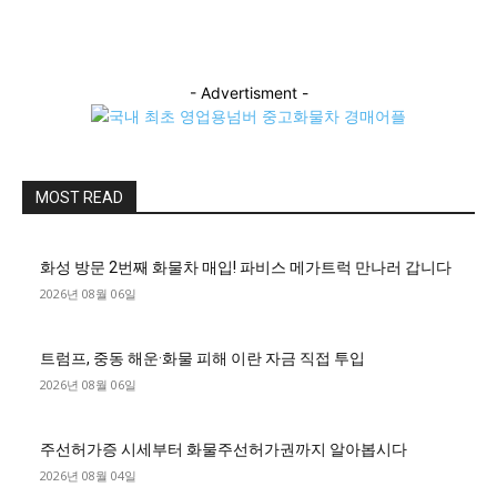
- Advertisment -
MOST READ
화성 방문 2번째 화물차 매입! 파비스 메가트럭 만나러 갑니다
2026년 08월 06일
트럼프, 중동 해운·화물 피해 이란 자금 직접 투입
2026년 08월 06일
주선허가증 시세부터 화물주선허가권까지 알아봅시다
2026년 08월 04일