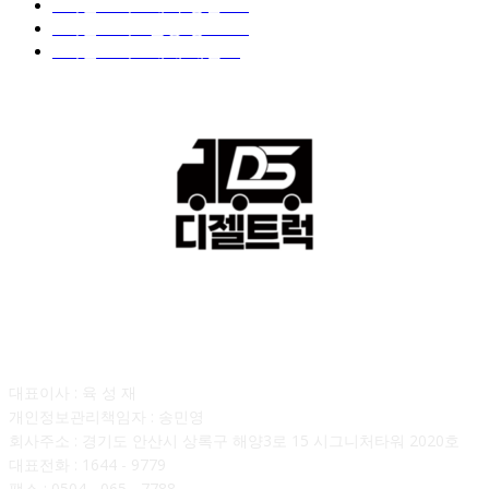
■디젤트럭■ 계약.상담
126
■디젤트럭■ 운송.정보
121
■디젤트럭■ 매매.매입
69
회사소개
대표이사 : 육 성 재
개인정보관리책임자 : 송민영
회사주소 : 경기도 안산시 상록구 해양3로 15 시그니처타워 2020호
대표전화 : 1644 - 9779
팩스 : 0504 - 065 - 7788