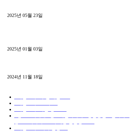
중고트럭매매 유튜브로 실버버튼? 디젤트럭이 해냈습니다 (감동 실화
2025년 05월 23일
1톤운송업 콜바리 4년동안 하시다가 1톤화물차+영업용넘버가격비교
젤트럭으로 정리!
2025년 01월 03일
윙바디 3.5톤트럭+화물개별넘버 동시계약손님, 지입정리 인터뷰
2024년 11월 18일
디젤트럭 카테고리
■디젤트럭■ 추천.매물
1168
■디젤트럭스토리
428
■디젤트럭■화물.정보
188
■중고트럭매매 ■중고화물차매매 ■영업용번호판시세 ■
중고트럭가격 ■소식 제공 알뜰정보
149
■디젤트럭■ 허가.진행
128