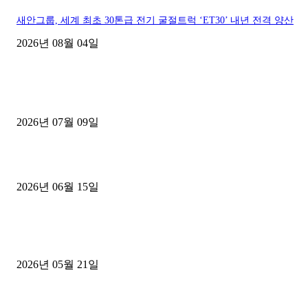
새안그룹, 세계 최초 30톤급 전기 굴절트럭 ‘ET30’ 내년 전격 양산
2026년 08월 04일
■디젤트럭■ 허가.진행
파주시 1.2톤 카고트럭 용달넘버 구매 완료! 접수까지 신속하게 진행
2026년 07월 09일
용인 고객님 1.2톤 냉동탑차 영업용번호판 계약 완료
2026년 06월 15일
[김해트럭매매] 3.5톤 윙바디에 개별화물넘버 달고 월 고정 지입료 
후기
2026년 05월 21일
■트럭기사■ 인생.극장