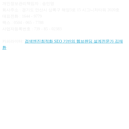
개인정보관리책임자 : 송민영
회사주소 : 경기도 안산시 상록구 해양3로 15 시그니처타워 2020호
대표전화 : 1644 - 9779
팩스 : 0504 - 065 - 7788
사업자등록번호 : 739 - 85 - 02383
카피라이터:
검색엔진최적화 SEO 기반의 웹브랜딩 설계전문가 김재
환
FOLLOW US