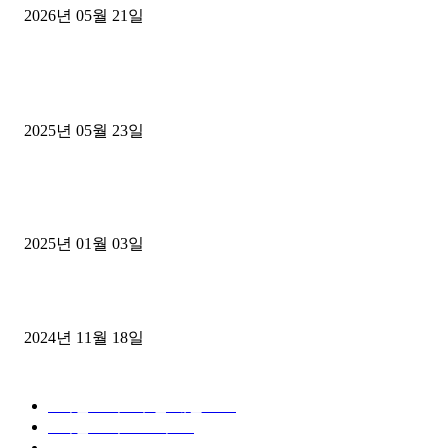
2026년 05월 21일
■트럭기사■ 인생.극장
중고트럭매매 유튜브로 실버버튼? 디젤트럭이 해냈습니다 (감동 실화
2025년 05월 23일
1톤운송업 콜바리 4년동안 하시다가 1톤화물차+영업용넘버가격비교
젤트럭으로 정리!
2025년 01월 03일
윙바디 3.5톤트럭+화물개별넘버 동시계약손님, 지입정리 인터뷰
2024년 11월 18일
디젤트럭 카테고리
■디젤트럭■ 추천.매물
1168
■디젤트럭스토리
428
■디젤트럭■화물.정보
188