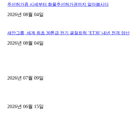
주선허가증 시세부터 화물주선허가권까지 알아봅시다
2026년 08월 04일
새안그룹, 세계 최초 30톤급 전기 굴절트럭 ‘ET30’ 내년 전격 양산
2026년 08월 04일
■디젤트럭■ 허가.진행
파주시 1.2톤 카고트럭 용달넘버 구매 완료! 접수까지 신속하게 진행
2026년 07월 09일
용인 고객님 1.2톤 냉동탑차 영업용번호판 계약 완료
2026년 06월 15일
[김해트럭매매] 3.5톤 윙바디에 개별화물넘버 달고 월 고정 지입료 
후기