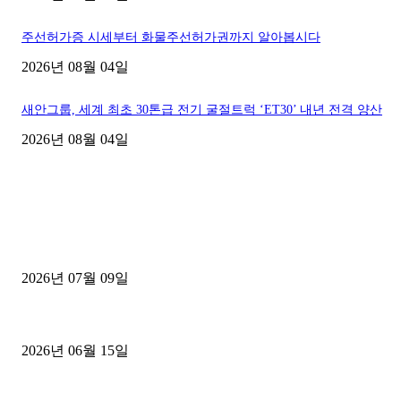
주선허가증 시세부터 화물주선허가권까지 알아봅시다
2026년 08월 04일
새안그룹, 세계 최초 30톤급 전기 굴절트럭 ‘ET30’ 내년 전격 양산
2026년 08월 04일
■디젤트럭■ 허가.진행
파주시 1.2톤 카고트럭 용달넘버 구매 완료! 접수까지 신속하게 진행
2026년 07월 09일
용인 고객님 1.2톤 냉동탑차 영업용번호판 계약 완료
2026년 06월 15일
[김해트럭매매] 3.5톤 윙바디에 개별화물넘버 달고 월 고정 지입료 