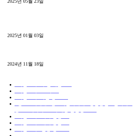
2025년 05월 23일
1톤운송업 콜바리 4년동안 하시다가 1톤화물차+영업용넘버가격비교
젤트럭으로 정리!
2025년 01월 03일
윙바디 3.5톤트럭+화물개별넘버 동시계약손님, 지입정리 인터뷰
2024년 11월 18일
디젤트럭 카테고리
■디젤트럭■ 추천.매물
1168
■디젤트럭스토리
428
■디젤트럭■화물.정보
188
■중고트럭매매 ■중고화물차매매 ■영업용번호판시세 ■
중고트럭가격 ■소식 제공 알뜰정보
149
■디젤트럭■ 허가.진행
128
■디젤트럭■ 계약.상담
126
■디젤트럭■ 운송.정보
121
■디젤트럭■ 매매.매입
69