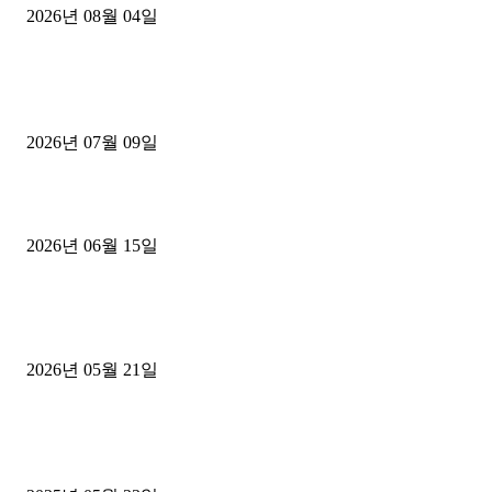
2026년 08월 04일
■디젤트럭■ 허가.진행
파주시 1.2톤 카고트럭 용달넘버 구매 완료! 접수까지 신속하게 진행
2026년 07월 09일
용인 고객님 1.2톤 냉동탑차 영업용번호판 계약 완료
2026년 06월 15일
[김해트럭매매] 3.5톤 윙바디에 개별화물넘버 달고 월 고정 지입료 
후기
2026년 05월 21일
■트럭기사■ 인생.극장
중고트럭매매 유튜브로 실버버튼? 디젤트럭이 해냈습니다 (감동 실화