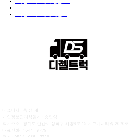
■디젤트럭■ 계약.상담
126
■디젤트럭■ 운송.정보
121
■디젤트럭■ 매매.매입
69
회사소개
대표이사 : 육 성 재
개인정보관리책임자 : 송민영
회사주소 : 경기도 안산시 상록구 해양3로 15 시그니처타워 2020호
대표전화 : 1644 - 9779
팩스 : 0504 - 065 - 7788