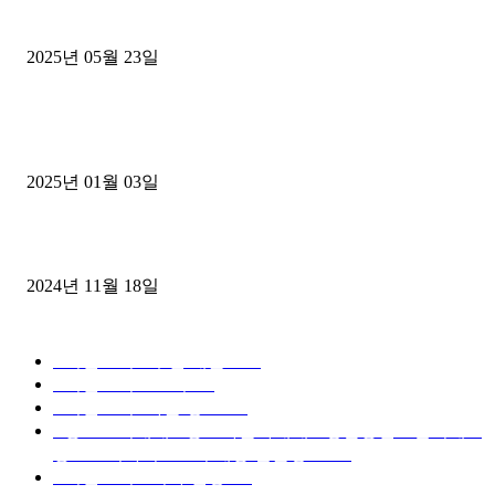
중고트럭매매 유튜브로 실버버튼? 디젤트럭이 해냈습니다 (감동 실화
2025년 05월 23일
1톤운송업 콜바리 4년동안 하시다가 1톤화물차+영업용넘버가격비교
젤트럭으로 정리!
2025년 01월 03일
윙바디 3.5톤트럭+화물개별넘버 동시계약손님, 지입정리 인터뷰
2024년 11월 18일
디젤트럭 카테고리
■디젤트럭■ 추천.매물
1168
■디젤트럭스토리
428
■디젤트럭■화물.정보
188
■중고트럭매매 ■중고화물차매매 ■영업용번호판시세 ■
중고트럭가격 ■소식 제공 알뜰정보
149
■디젤트럭■ 허가.진행
128