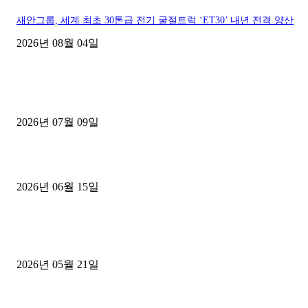
새안그룹, 세계 최초 30톤급 전기 굴절트럭 ‘ET30’ 내년 전격 양산
2026년 08월 04일
■디젤트럭■ 허가.진행
파주시 1.2톤 카고트럭 용달넘버 구매 완료! 접수까지 신속하게 진행
2026년 07월 09일
용인 고객님 1.2톤 냉동탑차 영업용번호판 계약 완료
2026년 06월 15일
[김해트럭매매] 3.5톤 윙바디에 개별화물넘버 달고 월 고정 지입료 
후기
2026년 05월 21일
■트럭기사■ 인생.극장