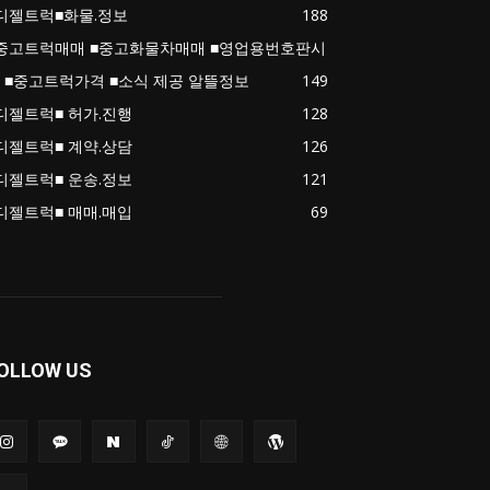
디젤트럭■화물.정보
188
중고트럭매매 ■중고화물차매매 ■영업용번호판시
 ■중고트럭가격 ■소식 제공 알뜰정보
149
디젤트럭■ 허가.진행
128
디젤트럭■ 계약.상담
126
디젤트럭■ 운송.정보
121
디젤트럭■ 매매.매입
69
OLLOW US