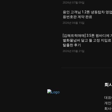
2026년 07월 09일
용인 고객님 1.2톤 냉동탑차 영
용번호판 계약 완료
2026년 06월 15일
[김해트럭매매] 3.5톤 윙바디에 
별화물넘버 달고 월 고정 지입료
탈출한 후기
2026년 05월 21일
회
대표이
개인
회사