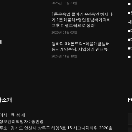
2025년 05월 23일
■
■
업
1톤운송업 콜바리 4년동안 하시다
가 1톤화물차+영업용넘버가격비
세
교후 디젤트럭으로 정리!
■
2025년 01월 03일
■
개
윙바디 3.5톤트럭+화물개별넘버
■
동시계약손님, 지입정리 인터뷰
2024년 11월 18일
■
사소개
F
사 : 육 성 재
정보관리책임자 : 송민영
주소 : 경기도 안산시 상록구 해양3로 15 시그니처타워 2020호