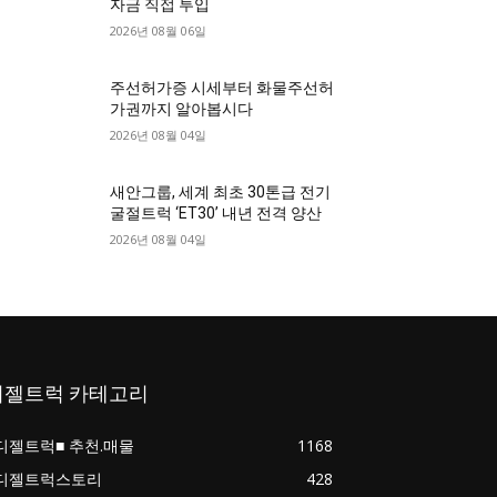
자금 직접 투입
2026년 08월 06일
주선허가증 시세부터 화물주선허
가권까지 알아봅시다
2026년 08월 04일
새안그룹, 세계 최초 30톤급 전기
굴절트럭 ‘ET30’ 내년 전격 양산
2026년 08월 04일
디젤트럭 카테고리
디젤트럭■ 추천.매물
1168
디젤트럭스토리
428