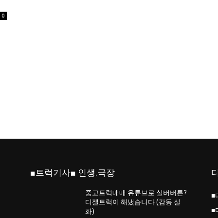
0
■트럭기사■ 인생.극장
중고트럭매매 유튜브로 실버버튼?
■
진
디젤트럭이 해냈습니다 (감동 실
■
화)