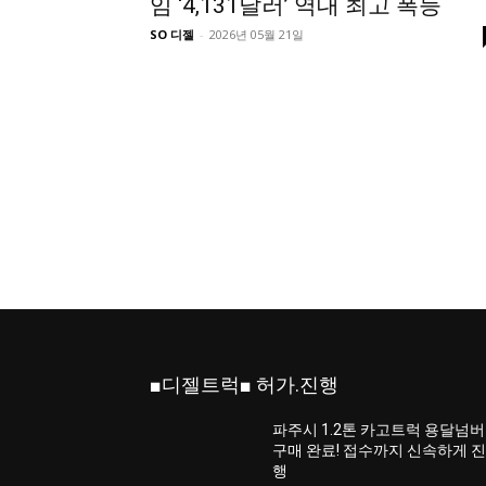
임 ‘4,131달러’ 역대 최고 폭등
SO 디젤
-
2026년 05월 21일
■디젤트럭■ 허가.진행
파주시 1.2톤 카고트럭 용달넘버
구매 완료! 접수까지 신속하게 
행