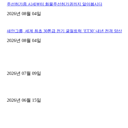
주선허가증 시세부터 화물주선허가권까지 알아봅시다
2026년 08월 04일
새안그룹, 세계 최초 30톤급 전기 굴절트럭 ‘ET30’ 내년 전격 양산
2026년 08월 04일
■디젤트럭■ 허가.진행
파주시 1.2톤 카고트럭 용달넘버 구매 완료! 접수까지 신속하게 진행
2026년 07월 09일
용인 고객님 1.2톤 냉동탑차 영업용번호판 계약 완료
2026년 06월 15일
[김해트럭매매] 3.5톤 윙바디에 개별화물넘버 달고 월 고정 지입료 
후기