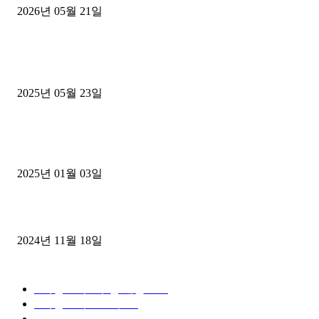
2026년 05월 21일
■트럭기사■ 인생.극장
중고트럭매매 유튜브로 실버버튼? 디젤트럭이 해냈습니다 (감동 실화
2025년 05월 23일
1톤운송업 콜바리 4년동안 하시다가 1톤화물차+영업용넘버가격비교
젤트럭으로 정리!
2025년 01월 03일
윙바디 3.5톤트럭+화물개별넘버 동시계약손님, 지입정리 인터뷰
2024년 11월 18일
디젤트럭 카테고리
■디젤트럭■ 추천.매물
1168
■디젤트럭스토리
428
■디젤트럭■화물.정보
188