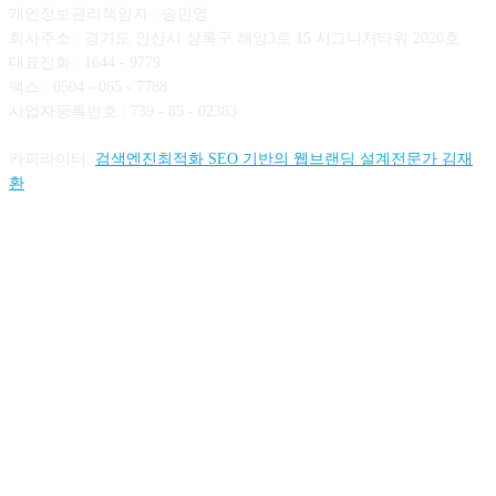
개인정보관리책임자 : 송민영
회사주소 : 경기도 안산시 상록구 해양3로 15 시그니처타워 2020호
대표전화 : 1644 - 9779
팩스 : 0504 - 065 - 7788
사업자등록번호 : 739 - 85 - 02383
카피라이터:
검색엔진최적화 SEO 기반의 웹브랜딩 설계전문가 김재
환
FOLLOW US