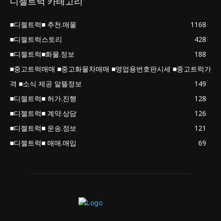
디젤트럭 카테고리
■디젤트럭■ 추천.매물
1168
■디젤트럭스토리
428
■디젤트럭■화물.정보
188
■중고트럭매매 ■중고화물차매매 ■영업용번호판시세 ■중고트럭가
격 ■소식 제공 알뜰정보
149
■디젤트럭■ 허가.진행
128
■디젤트럭■ 계약.상담
126
■디젤트럭■ 운송.정보
121
■디젤트럭■ 매매.매입
69