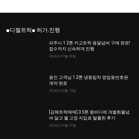
■디젤트럭■ 허가.진행
파주시 1.2톤 카고트럭 용달넘버 구매 완료!
접수까지 신속하게 진행
2026년 07월 09일
용인 고객님 1.2톤 냉동탑차 영업용번호판
계약 완료
2026년 06월 15일
[김해트럭매매] 3.5톤 윙바디에 개별화물넘
버 달고 월 고정 지입료 탈출한 후기
2026년 05월 21일