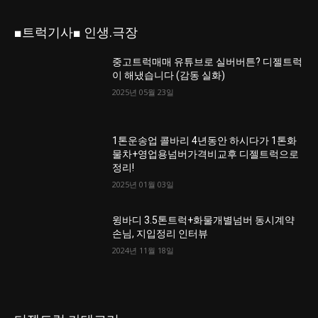
■트럭기사■ 인생.극장
중고트럭매매 유튜브로 실버버튼? 디젤트럭
이 해냈습니다 (감동 실화)
2025년 05월 23일
1톤운송업 콜바리 4년동안 하시다가 1톤화
물차+영업용넘버가격비교후 디젤트럭으로
정리!
2025년 01월 03일
윙바디 3.5톤트럭+화물개별넘버 동시계약
손님, 지입정리 인터뷰
2024년 11월 18일