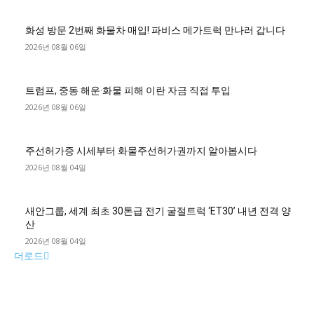
화성 방문 2번째 화물차 매입! 파비스 메가트럭 만나러 갑니다
2026년 08월 06일
트럼프, 중동 해운·화물 피해 이란 자금 직접 투입
2026년 08월 06일
주선허가증 시세부터 화물주선허가권까지 알아봅시다
2026년 08월 04일
새안그룹, 세계 최초 30톤급 전기 굴절트럭 ‘ET30’ 내년 전격 양
산
2026년 08월 04일
더로드
■디젤트럭■ 허가.진행