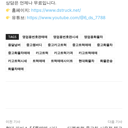
상담은 언제나 무료입니다.
홈페이지:
https://www.dstruck.net/
유튜브:
https://www.youtube.com/@6_ds_7788
TAGS
영업용번호판매매
영업용번호판시세
영업용화물차
용달넘버
중고윙바디
중고카고트럭
중고트럭매매
중고화물차
중고화물차매매
카고트럭
카고트럭가격
카고트럭매매
카고트럭시세
트럭매매
트럭매매사이트
현대화물차
화물운송
화물차매매
이전 기사
다음 기사