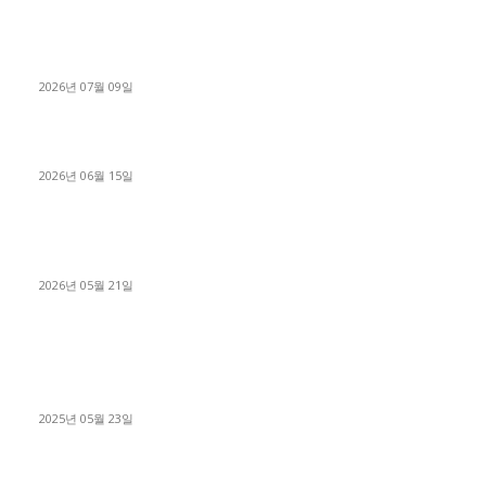
파주시 1.2톤 카고트럭 용달넘버 구매 완료! 접수까지 신속하게
진행
2026년 07월 09일
용인 고객님 1.2톤 냉동탑차 영업용번호판 계약 완료
2026년 06월 15일
[김해트럭매매] 3.5톤 윙바디에 개별화물넘버 달고 월 고정 지입
료 탈출한 후기
2026년 05월 21일
■트럭기사■ 인생.극장
중고트럭매매 유튜브로 실버버튼? 디젤트럭이 해냈습니다 (감동
실화)
2025년 05월 23일
1톤운송업 콜바리 4년동안 하시다가 1톤화물차+영업용넘버가