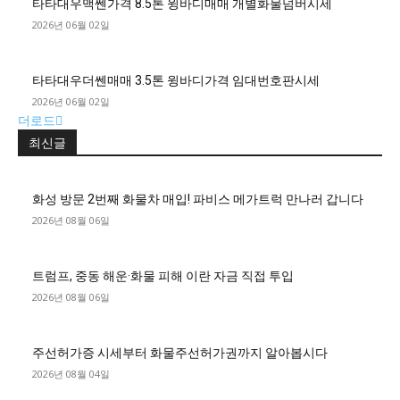
타타대우맥쎈가격 8.5톤 윙바디매매 개별화물넘버시세
2026년 06월 02일
타타대우더쎈매매 3.5톤 윙바디가격 임대번호판시세
2026년 06월 02일
더로드
최신글
화성 방문 2번째 화물차 매입! 파비스 메가트럭 만나러 갑니다
2026년 08월 06일
트럼프, 중동 해운·화물 피해 이란 자금 직접 투입
2026년 08월 06일
주선허가증 시세부터 화물주선허가권까지 알아봅시다
2026년 08월 04일