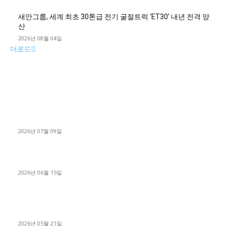
새안그룹, 세계 최초 30톤급 전기 굴절트럭 ‘ET30’ 내년 전격 양
산
2026년 08월 04일
더로드
■디젤트럭■ 허가.진행
파주시 1.2톤 카고트럭 용달넘버 구매 완료! 접수까지 신속하게
진행
2026년 07월 09일
용인 고객님 1.2톤 냉동탑차 영업용번호판 계약 완료
2026년 06월 15일
[김해트럭매매] 3.5톤 윙바디에 개별화물넘버 달고 월 고정 지입
료 탈출한 후기
2026년 05월 21일