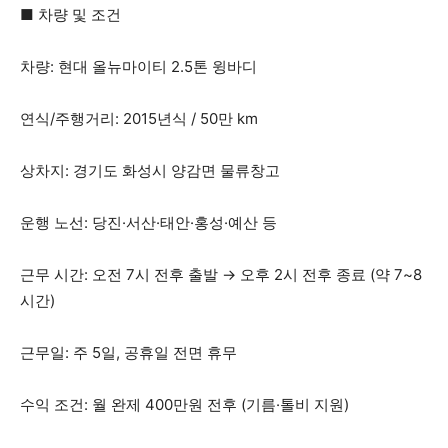
■ 차량 및 조건
차량: 현대 올뉴마이티 2.5톤 윙바디
연식/주행거리: 2015년식 / 50만 km
상차지: 경기도 화성시 양감면 물류창고
운행 노선: 당진·서산·태안·홍성·예산 등
근무 시간: 오전 7시 전후 출발 → 오후 2시 전후 종료 (약 7~8
시간)
근무일: 주 5일, 공휴일 전면 휴무
수익 조건: 월 완제 400만원 전후 (기름·톨비 지원)