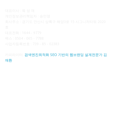
대표이사 : 육 성 재
개인정보관리책임자 : 송민영
회사주소 : 경기도 안산시 상록구 해양3로 15 시그니처타워 2020
호
대표전화 : 1644 - 9779
팩스 : 0504 - 065 - 7788
사업자등록번호 : 739 - 85 - 02383
카피라이터:
검색엔진최적화 SEO 기반의 웹브랜딩 설계전문가 김
재환
FOLLOW US