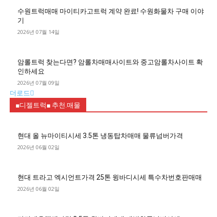
수원트럭매매 마이티카고트럭 계약 완료! 수원화물차 구매 이야
기
2026년 07월 14일
암롤트럭 찾는다면? 암롤차매매사이트와 중고암롤차사이트 확
인하세요
2026년 07월 09일
더로드
■디젤트럭■ 추천.매물
현대 올 뉴마이티시세 3.5톤 냉동탑차매매 물류넘버가격
2026년 06월 02일
현대 트라고 엑시언트가격 25톤 윙바디시세 특수차번호판매매
2026년 06월 02일