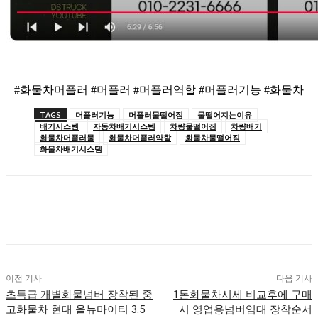
#화물차머플러 #머플러 #머플러역할 #머플러기능 #화물차
TAGS
머플러기능
머플러물떨어짐
물떨어지는이유
배기시스템
자동차배기시스템
차량물떨어짐
차량배기
화물차머플러물
화물차머플러약할
화물차물떨어짐
화물차배기시스템
이전 기사
다음 기사
초특급 개별화물넘버 장착된 중
1톤화물차시세 비교후에 구매
고화물차 현대 올뉴마이티 3.5
시 영업용넘버임대 장착순서