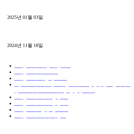
1톤운송업 콜바리 4년동안 하시다가 1톤화물차+영업용넘버가격비교
젤트럭으로 정리!
2025년 01월 03일
윙바디 3.5톤트럭+화물개별넘버 동시계약손님, 지입정리 인터뷰
2024년 11월 18일
디젤트럭 카테고리
■디젤트럭■ 추천.매물
1168
■디젤트럭스토리
428
■디젤트럭■화물.정보
188
■중고트럭매매 ■중고화물차매매 ■영업용번호판시세 ■
중고트럭가격 ■소식 제공 알뜰정보
149
■디젤트럭■ 허가.진행
128
■디젤트럭■ 계약.상담
126
■디젤트럭■ 운송.정보
121
■디젤트럭■ 매매.매입
69