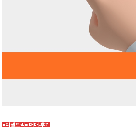
■디젤트럭■ 매매.후기