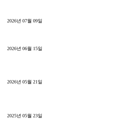
파주시 1.2톤 카고트럭 용달넘버 구매 완료! 접수까지 신속하게 진행
2026년 07월 09일
용인 고객님 1.2톤 냉동탑차 영업용번호판 계약 완료
2026년 06월 15일
[김해트럭매매] 3.5톤 윙바디에 개별화물넘버 달고 월 고정 지입료 
후기
2026년 05월 21일
■트럭기사■ 인생.극장
중고트럭매매 유튜브로 실버버튼? 디젤트럭이 해냈습니다 (감동 실화
2025년 05월 23일