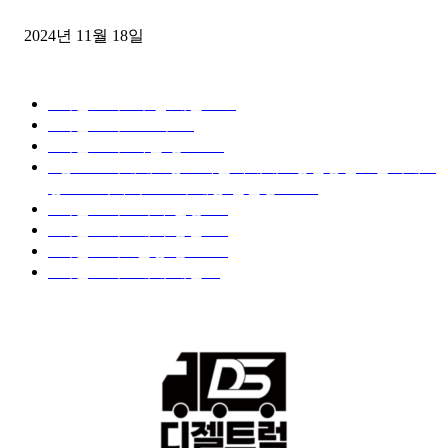
윙바디 3.5톤트럭+화물개별넘버 동시계약손님, 지입정리 인터뷰
2024년 11월 18일
디젤트럭 카테고리
■디젤트럭■ 추천.매물
1168
■디젤트럭스토리
428
■디젤트럭■화물.정보
188
■중고트럭매매 ■중고화물차매매 ■영업용번호판시세 ■
중고트럭가격 ■소식 제공 알뜰정보
149
■디젤트럭■ 허가.진행
128
■디젤트럭■ 계약.상담
126
■디젤트럭■ 운송.정보
121
■디젤트럭■ 매매.매입
69