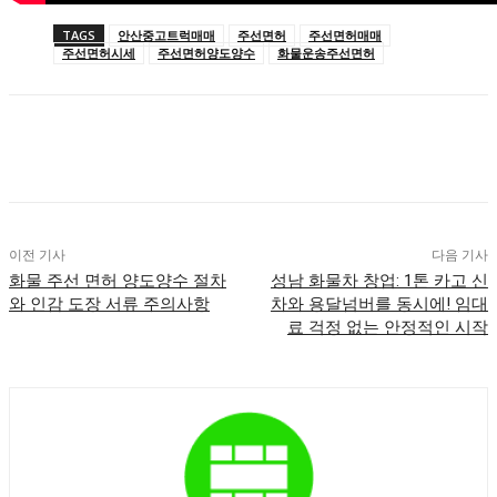
TAGS
안산중고트럭매매
주선면허
주선면허매매
주선면허시세
주선면허양도양수
화물운송주선면허
이전 기사
다음 기사
화물 주선 면허 양도양수 절차
성남 화물차 창업: 1톤 카고 신
와 인감 도장 서류 주의사항
차와 용달넘버를 동시에! 임대
료 걱정 없는 안정적인 시작