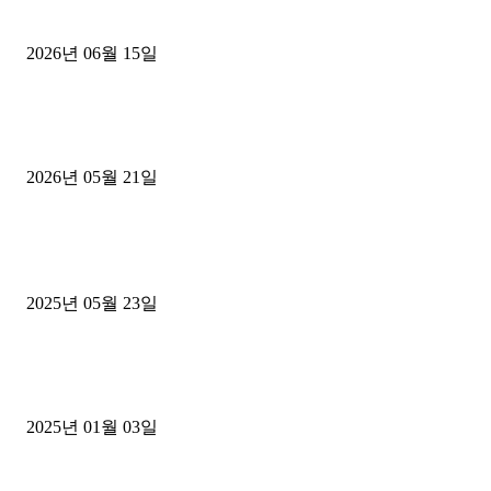
용인 고객님 1.2톤 냉동탑차 영업용번호판 계약 완료
2026년 06월 15일
[김해트럭매매] 3.5톤 윙바디에 개별화물넘버 달고 월 고정 지입료 
후기
2026년 05월 21일
■트럭기사■ 인생.극장
중고트럭매매 유튜브로 실버버튼? 디젤트럭이 해냈습니다 (감동 실화
2025년 05월 23일
1톤운송업 콜바리 4년동안 하시다가 1톤화물차+영업용넘버가격비교
젤트럭으로 정리!
2025년 01월 03일