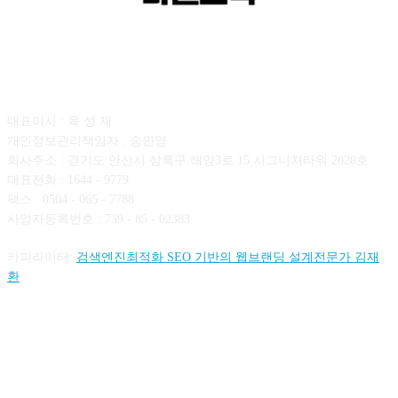
회사소개
대표이사 : 육 성 재
개인정보관리책임자 : 송민영
회사주소 : 경기도 안산시 상록구 해양3로 15 시그니처타워 2020호
대표전화 : 1644 - 9779
팩스 : 0504 - 065 - 7788
사업자등록번호 : 739 - 85 - 02383
카피라이터:
검색엔진최적화 SEO 기반의 웹브랜딩 설계전문가 김재
환
FOLLOW US