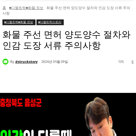
홈
■디젤트럭■화물.정보
화물 주선 면허 양도양수 절차와 인감 도장 서류 주의
사항
■디젤트럭■화물.정보
■디젤트럭스토리
화물 주선 면허 양도양수 절차와
인감 도장 서류 주의사항
By
dstruckstory
2026년 05월 09일
135
0