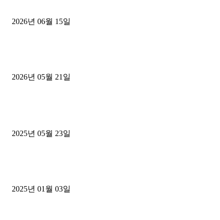
용인 고객님 1.2톤 냉동탑차 영업용번호판 계약 완료
2026년 06월 15일
[김해트럭매매] 3.5톤 윙바디에 개별화물넘버 달고 월 고정 지입료 
후기
2026년 05월 21일
■트럭기사■ 인생.극장
중고트럭매매 유튜브로 실버버튼? 디젤트럭이 해냈습니다 (감동 실화
2025년 05월 23일
1톤운송업 콜바리 4년동안 하시다가 1톤화물차+영업용넘버가격비교
젤트럭으로 정리!
2025년 01월 03일
윙바디 3.5톤트럭+화물개별넘버 동시계약손님, 지입정리 인터뷰