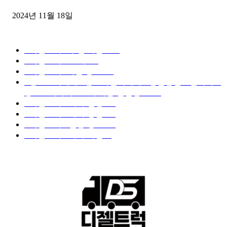
2024년 11월 18일
디젤트럭 카테고리
■디젤트럭■ 추천.매물
1168
■디젤트럭스토리
428
■디젤트럭■화물.정보
188
■중고트럭매매 ■중고화물차매매 ■영업용번호판시세 ■
중고트럭가격 ■소식 제공 알뜰정보
149
■디젤트럭■ 허가.진행
128
■디젤트럭■ 계약.상담
126
■디젤트럭■ 운송.정보
121
■디젤트럭■ 매매.매입
69