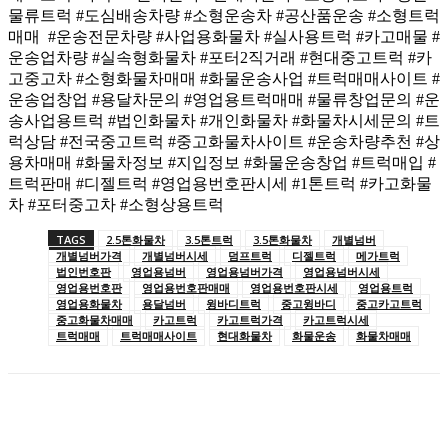
물류트럭 #도심배송차량 #소형운송차 #공산품운송 #소형트럭
매매 #운송전문차량 #사업용화물차 #실사용트럭 #카고매물 #
운송업차량 #실속형화물차 #포터2직거래 #현대중고트럭 #카
고중고차 #소형화물차매매 #화물운송사업 #트럭매매사이트 #
운송업창업 #용달차문의 #영업용트럭매매 #물류창업문의 #운
송사업용트럭 #법인화물차 #개인화물차 #화물차시세문의 #트
럭상담 #전국중고트럭 #중고화물차사이트 #운송차량추천 #상
용차매매 #화물차정보 #지입정보 #화물운송창업 #트럭매입 #
트럭판매 #디젤트럭 #영업용번호판시세 #1톤트럭 #카고화물
차 #포터중고차 #소형상용트럭
TAGS
2.5톤화물차
3.5톤트럭
3.5톤화물차
개별넘버
개별넘버가격
개별넘버시세
덤프트럭
디젤트럭
메가트럭
법인번호판
영업용넘버
영업용넘버가격
영업용넘버시세
영업용번호판
영업용번호판매매
영업용번호판시세
영업용트럭
영업용화물차
용달넘버
윙바디트럭
중고윙바디
중고카고트럭
중고화물차매매
카고트럭
카고트럭가격
카고트럭시세
트럭매매
트럭매매사이트
현대화물차
화물운송
화물차매매