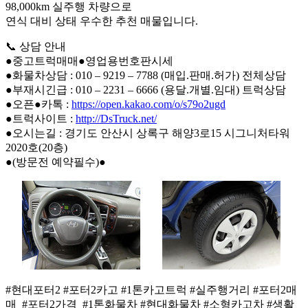
98,000km 실주행 차량으로
연식 대비 상태 우수한 추천 매물입니다.
📞 상담 안내
●중고트럭매매●영업용번호판시세
●화물차상담 : 010 – 9219 – 7788 (매입.판매.허가) 전체상담
●부재시긴급 : 010 – 2231 – 6666 (용달.개별.임대) 트럭상담
●오픈●카톡 :
https://open.kakao.com/o/s79o2ugd
●트럭사이트 :
http://DsTruck.net/
●오시는길 : 경기도 안산시 상록구 해양3로15 시그니처타워
2020호(20층)
●(방문전 예약필수)●
#현대포터2 #포터2카고 #1톤카고트럭 #실주행거리 #포터2매
매 #포터2가격 #1톤화물차 #현대화물차 #소형카고차 #생활