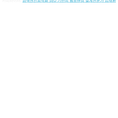
카피라이터:
검색엔진최적화 SEO 기반의 웹브랜딩 설계전문가 김재환
FOLLOW US