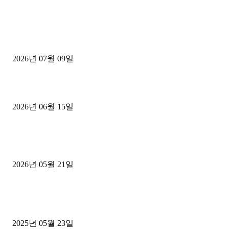
■디젤트럭■ 허가.진행
파주시 1.2톤 카고트럭 용달넘버 구매 완료! 접수까지 신속하게 진행
2026년 07월 09일
용인 고객님 1.2톤 냉동탑차 영업용번호판 계약 완료
2026년 06월 15일
[김해트럭매매] 3.5톤 윙바디에 개별화물넘버 달고 월 고정 지입료 
후기
2026년 05월 21일
■트럭기사■ 인생.극장
중고트럭매매 유튜브로 실버버튼? 디젤트럭이 해냈습니다 (감동 실화
2025년 05월 23일