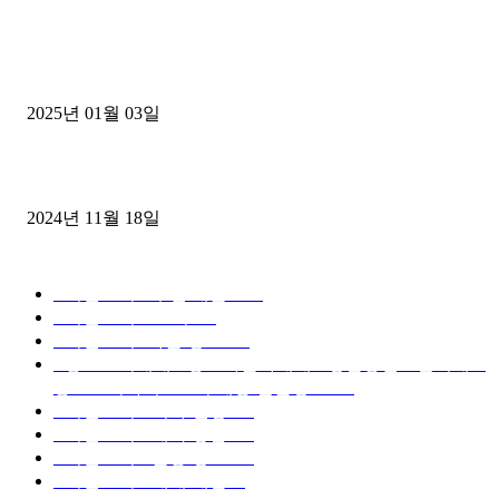
1톤운송업 콜바리 4년동안 하시다가 1톤화물차+영업용넘버가격비교
젤트럭으로 정리!
2025년 01월 03일
윙바디 3.5톤트럭+화물개별넘버 동시계약손님, 지입정리 인터뷰
2024년 11월 18일
디젤트럭 카테고리
■디젤트럭■ 추천.매물
1168
■디젤트럭스토리
428
■디젤트럭■화물.정보
188
■중고트럭매매 ■중고화물차매매 ■영업용번호판시세 ■
중고트럭가격 ■소식 제공 알뜰정보
149
■디젤트럭■ 허가.진행
128
■디젤트럭■ 계약.상담
126
■디젤트럭■ 운송.정보
121
■디젤트럭■ 매매.매입
69