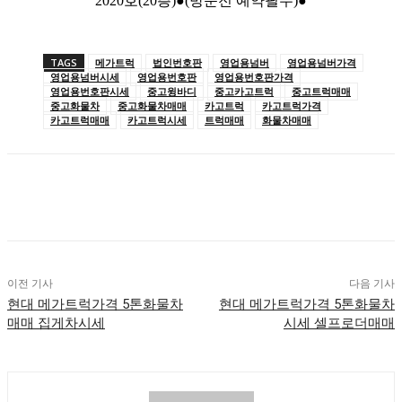
2020호(20층)●(방문전 예약필수)●
TAGS
메가트럭
법인번호판
영업용넘버
영업용넘버가격
영업용넘버시세
영업용번호판
영업용번호판가격
영업용번호판시세
중고윙바디
중고카고트럭
중고트럭매매
중고화물차
중고화물차매매
카고트럭
카고트럭가격
카고트럭매매
카고트럭시세
트럭매매
화물차매매
이전 기사
다음 기사
현대 메가트럭가격 5톤화물차
현대 메가트럭가격 5톤화물차
매매 집게차시세
시세 셀프로더매매