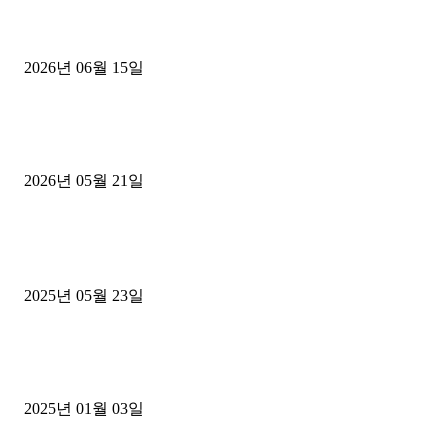
용인 고객님 1.2톤 냉동탑차 영업용번호판 계약 완료
2026년 06월 15일
[김해트럭매매] 3.5톤 윙바디에 개별화물넘버 달고 월 고정 지입료 
후기
2026년 05월 21일
■트럭기사■ 인생.극장
중고트럭매매 유튜브로 실버버튼? 디젤트럭이 해냈습니다 (감동 실화
2025년 05월 23일
1톤운송업 콜바리 4년동안 하시다가 1톤화물차+영업용넘버가격비교
젤트럭으로 정리!
2025년 01월 03일