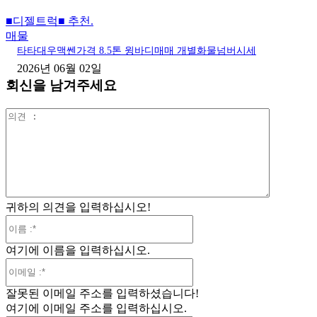
■디젤트럭■ 추천.
매물
타타대우맥쎈가격 8.5톤 윙바디매매 개별화물넘버시세
2026년 06월 02일
회신을 남겨주세요
의
견
:
귀하의 의견을 입력하십시오!
이
름
여기에 이름을 입력하십시오.
:*
이
메
잘못된 이메일 주소를 입력하셨습니다!
일
여기에 이메일 주소를 입력하십시오.
:*