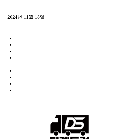
윙바디 3.5톤트럭+화물개별넘버 동시계약손님, 지입정리 인터뷰
2024년 11월 18일
디젤트럭 카테고리
■디젤트럭■ 추천.매물
1168
■디젤트럭스토리
428
■디젤트럭■화물.정보
188
■중고트럭매매 ■중고화물차매매 ■영업용번호판시세 ■
중고트럭가격 ■소식 제공 알뜰정보
149
■디젤트럭■ 허가.진행
128
■디젤트럭■ 계약.상담
126
■디젤트럭■ 운송.정보
121
■디젤트럭■ 매매.매입
69