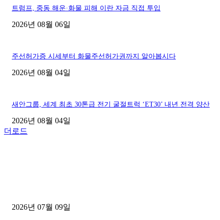
트럼프, 중동 해운·화물 피해 이란 자금 직접 투입
2026년 08월 06일
주선허가증 시세부터 화물주선허가권까지 알아봅시다
2026년 08월 04일
새안그룹, 세계 최초 30톤급 전기 굴절트럭 ‘ET30’ 내년 전격 양산
2026년 08월 04일
더로드
■디젤트럭■ 허가.진행
파주시 1.2톤 카고트럭 용달넘버 구매 완료! 접수까지 신속하게 진행
2026년 07월 09일