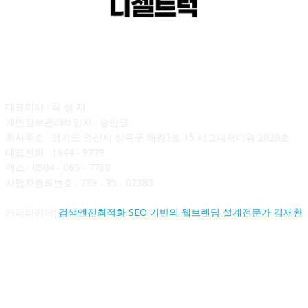
회사소개
대표이사 : 육 성 재
개인정보관리책임자 : 송민영
회사주소 : 경기도 안산시 상록구 해양3로 15 시그니처타워 2020호
대표전화 : 1644 - 9779
팩스 : 0504 - 065 - 7788
사업자등록번호 : 739 - 85 - 02383
카피라이터:
검색엔진최적화 SEO 기반의 웹브랜딩 설계전문가 김재환
FOLLOW US