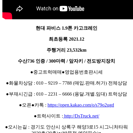
현대 파비스 1.9톤 카고크레인
최초등록 2021.12
주행거리 23,532km
수산736 인증 / 300마력 / 앞자키 / 전도방지장치
●중고트럭매매●영업용번호판시세
●화물차상담 : 010 – 9219 – 7788 (매입.판매.허가) 전체상담
●부재시긴급 : 010 – 2231 – 6666 (용달.개별.임대) 트럭상담
●오픈●카톡 :
https://open.kakao.com/o/s79o2ugd
●트럭사이트 :
http://DsTruck.net/
●오시는길 : 경기도 안산시 상록구 해양3로15 시그니처타워