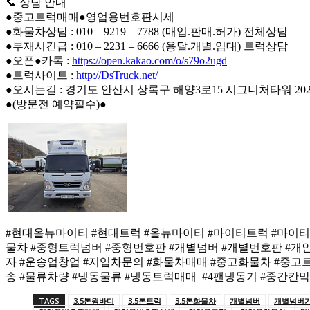
📞 상담 안내
●중고트럭매매●영업용번호판시세
●화물차상담 : 010 – 9219 – 7788 (매입.판매.허가) 전체상담
●부재시긴급 : 010 – 2231 – 6666 (용달.개별.임대) 트럭상담
●오픈●카톡 :
https://open.kakao.com/o/s79o2ugd
●트럭사이트 :
http://DsTruck.net/
●오시는길 : 경기도 안산시 상록구 해양3로15 시그니처타워 2020
●(방문전 예약필수)●
#현대올뉴마이티 #현대트럭 #올뉴마이티 #마이티트럭 #마이티
물차 #중형트럭넘버 #중형번호판 #개별넘버 #개별번호판 #
자 #운송업창업 #지입차문의 #화물차매매 #중고화물차 #중고
송 #물류차량 #냉동물류 #냉동트럭매매 #4팬냉동기 #중간칸
TAGS
3.5톤윙바디
3.5톤트럭
3.5톤화물차
개별넘버
개별넘버