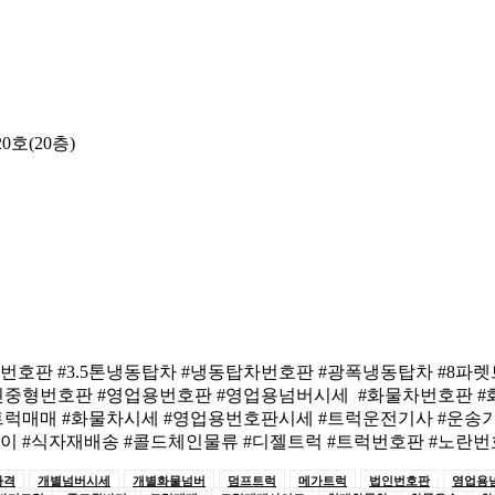
호(20층)
번호판 #3.5톤냉동탑차 #냉동탑차번호판 #광폭냉동탑차 #8파렛
개인중형번호판 #영업용번호판 #영업용넘버시세 #화물차번호판 #
트럭매매 #화물차시세 #영업용번호판시세 #트럭운전기사 #운송기
막이 #식자재배송 #콜드체인물류 #디젤트럭 #트럭번호판 #노란
가격
개별넘버시세
개별화물넘버
덤프트럭
메가트럭
법인번호판
영업용