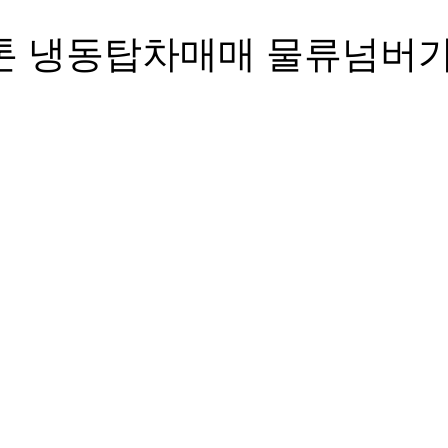
5톤 냉동탑차매매 물류넘버