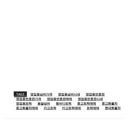
TAGS
영업용넘버가격
영업용넘버시세
영업용번호판
영업용번호판가격
영업용번호판매매
영업용번호판시세
영업용트럭
용달넘버
윙바디트럭
중고트럭매매
중고화물차
중고화물차매매
카고트럭
카고트럭매매
트럭매매
현대화물차