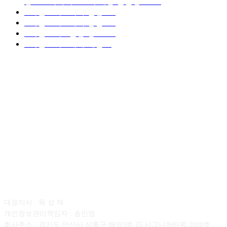
중고트럭가격 ■소식 제공 알뜰정보
149
■디젤트럭■ 허가.진행
128
■디젤트럭■ 계약.상담
126
■디젤트럭■ 운송.정보
121
■디젤트럭■ 매매.매입
69
회사소개
대표이사 : 육 성 재
개인정보관리책임자 : 송민영
회사주소 : 경기도 안산시 상록구 해양3로 15 시그니처타워 2020호