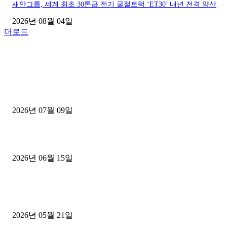
새안그룹, 세계 최초 30톤급 전기 굴절트럭 ‘ET30’ 내년 전격 양산
2026년 08월 04일
더로드
■디젤트럭■ 허가.진행
파주시 1.2톤 카고트럭 용달넘버 구매 완료! 접수까지 신속하게 진행
2026년 07월 09일
용인 고객님 1.2톤 냉동탑차 영업용번호판 계약 완료
2026년 06월 15일
[김해트럭매매] 3.5톤 윙바디에 개별화물넘버 달고 월 고정 지입료 
후기
2026년 05월 21일