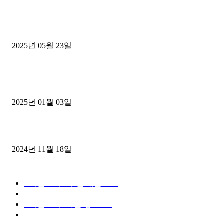
■트럭기사■ 인생.극장
중고트럭매매 유튜브로 실버버튼? 디젤트럭이 해냈습니다 (감동 실화
2025년 05월 23일
1톤운송업 콜바리 4년동안 하시다가 1톤화물차+영업용넘버가격비교
젤트럭으로 정리!
2025년 01월 03일
윙바디 3.5톤트럭+화물개별넘버 동시계약손님, 지입정리 인터뷰
2024년 11월 18일
디젤트럭 카테고리
■디젤트럭■ 추천.매물
1168
■디젤트럭스토리
428
■디젤트럭■화물.정보
188
■중고트럭매매 ■중고화물차매매 ■영업용번호판시세 ■