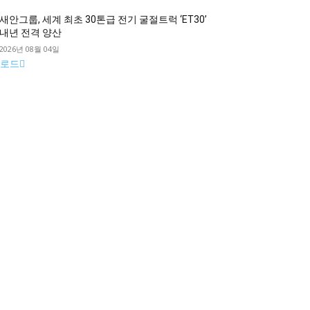
새안그룹, 세계 최초 30톤급 전기 굴절트럭 ‘ET30’
내년 전격 양산
2026년 08월 04일
로드