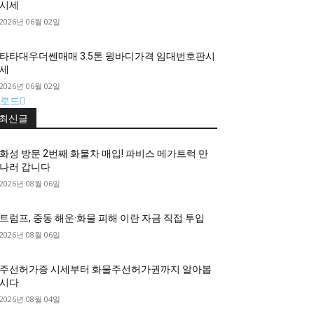
시세
2026년 06월 02일
타타대우더쎈매매 3.5톤 윙바디가격 임대번호판시
세
2026년 06월 02일
로드
최신글
화성 방문 2번째 화물차 매입! 파비스 메가트럭 만
나러 갑니다
2026년 08월 06일
트럼프, 중동 해운·화물 피해 이란 자금 직접 투입
2026년 08월 06일
주선허가증 시세부터 화물주선허가권까지 알아봅
시다
2026년 08월 04일