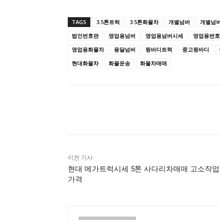
TAGS
3.5톤트럭
3.5톤화물차
개별넘버
개별넘
법인번호판
영업용넘버
영업용넘버시세
영업용번호
영업용화물차
용달넘버
윙바디트럭
중고윙바디
현대화물차
화물운송
화물차매매
공유하다
이전 기사
현대 메가트럭시세 5톤 사다리차매매 고소작
가격