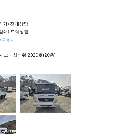
매.허가) 전체상담
별.임대) 트럭상담
9o2ugd
시그니처타워 2020호(20층)