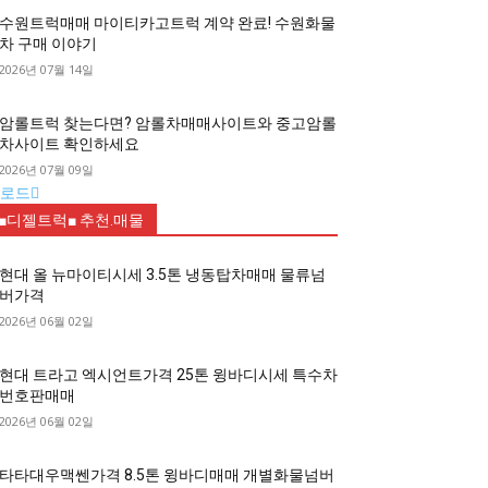
수원트럭매매 마이티카고트럭 계약 완료! 수원화물
차 구매 이야기
2026년 07월 14일
암롤트럭 찾는다면? 암롤차매매사이트와 중고암롤
차사이트 확인하세요
2026년 07월 09일
로드
■디젤트럭■ 추천.매물
현대 올 뉴마이티시세 3.5톤 냉동탑차매매 물류넘
버가격
2026년 06월 02일
현대 트라고 엑시언트가격 25톤 윙바디시세 특수차
번호판매매
2026년 06월 02일
타타대우맥쎈가격 8.5톤 윙바디매매 개별화물넘버