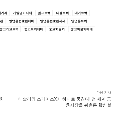
버가격
개별넘버시세
덤프트럭
디젤트럭
메가트럭
판
영업용번호판매매
영업용번호판시세
영업용트럭
중고카고트럭
중고트럭매매
중고화물차
중고화물차매매
다음 기사
업차
테슬라와 스페이스X가 하나로 뭉친다! 전 세계 금
융시장을 뒤흔든 합병설