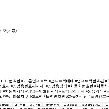
호(20층)
티번호판 #2.5톤덤프트럭 #덤프트럭매매 #덤프트럭번호판 #구
번호판 #영업용번호판시세 #영업용넘버 #화물차번호판 #화물차운
 #화물차시세 #영업용번호판시세 #트럭운전기사 #운송기사 #물
프 #특장화물차 #디젤트럭 #트럭번호판 #화물차상담 #노란번호
화물넘버
덤프트럭
메가트럭
법인번호판
영업용넘버
영업용넘버시세
영
중고트럭매매
중고화물차
중고화물차매매
카고트럭
카고트럭가격
카고트럭