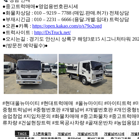
●중고트럭매매●영업용번호판시세
●화물차상담 : 010 – 9219 – 7788 (매입.판매.허가) 전체상담
●부재시긴급 : 010 – 2231 – 6666 (용달.개별.임대) 트럭상담
●오픈●카톡 :
https://open.kakao.com/o/s79o2ugd
●트럭사이트 :
http://DsTruck.net/
●오시는길 : 경기도 안산시 상록구 해양3로15 시그니처타워 2020
●(방문전 예약필수)●
#현대올뉴마이티 #현대트럭매매 #올뉴마이티 #마이티트럭 #마이
중형트럭넘버 #중형번호판 #개별넘버 #개별번호판 #개인중형
송업창업 #지입차문의 #화물차매매 #중고화물차 #중고트럭매매
류차량 #건설현장트럭 #토목공사차량 #골재운반차 #농업용덤
TAGS
3.5톤화물차
개별넘버
개별넘버가격
개별넘버시세
개별
영업용트럭
영업용화물차
용달넘버
윙바디트럭
중고카고트럭