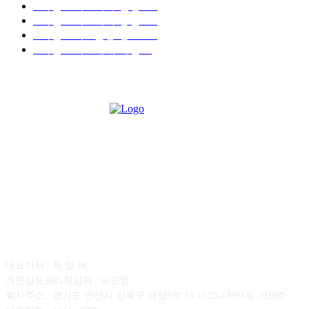
■디젤트럭■ 허가.진행
128
■디젤트럭■ 계약.상담
126
■디젤트럭■ 운송.정보
121
■디젤트럭■ 매매.매입
69
회사소개
대표이사 : 육 성 재
개인정보관리책임자 : 송민영
회사주소 : 경기도 안산시 상록구 해양3로 15 시그니처타워 2020호