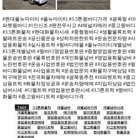
#현대올뉴마이티 #올뉴마이티 #3.5톤윙바디가격 #광폭윙 #10
파렛윙바디 #1인신조 #완전무사고 #4채널카메라 #중고윙바디
#3.5톤화물차 #현대화물차시세 #중형윙바디 #생활물류트럭 #
팔레트운송 #공산품운송 #상하차편한트럭 #운송전문차량 #사
업용화물차 #실사용트럭 #윙바디매물 #올뉴마이티개별넘버
#3.5톤개별넘버 #윙바디영업용번호판 #중형영업용번호판 #화
물운송번호판 #물류번호판 #개인화물넘버 #영업용화물넘버 #
노란번호판 #운송사업번호판 #법인번호판 #지입용번호판 #윙
바디화물넘버 #사업용트럭 #운송업문의 #화물차구매상담 #트
럭구매문의 #전국화물차매매 #광폭윙추천 #10파렛트럭 #중고
상용트럭 #화물차정보공유 #운송차량매매 #지입차상담 #법인
넘버시세 #디젤트럭 #영업용번호판시세 #3.5톤트럭 #윙바디
화물차 #중고윙바디트럭 #윙바디가격
TAGS
3.5톤화물차
개별넘버
개별넘버가격
개별넘버시세
개별화물넘버
덤프트럭
메가트럭
법인번호판
영업용넘버
영업용넘버가격
영업용넘버시세
영업용번호판
영업용번호판가격
영업용번호판매매
영업용번호판시세
영업용트럭
영업용화물차
용달넘버
윙바디트럭
중고윙바디
중고화물차
카고트럭매매
카고트럭시세
트럭매매
트럭매매사이트
현대화물차
화물운송
화물차매매