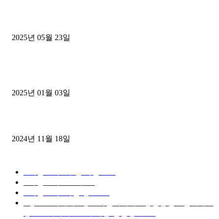
중고트럭매매 유튜브로 실버버튼? 디젤트럭이 해냈습니다 (감동 실화
2025년 05월 23일
1톤운송업 콜바리 4년동안 하시다가 1톤화물차+영업용넘버가격비교
젤트럭으로 정리!
2025년 01월 03일
윙바디 3.5톤트럭+화물개별넘버 동시계약손님, 지입정리 인터뷰
2024년 11월 18일
디젤트럭 카테고리
■디젤트럭■ 추천.매물
1168
■디젤트럭스토리
428
■디젤트럭■화물.정보
188
■중고트럭매매 ■중고화물차매매 ■영업용번호판시세 ■
중고트럭가격 ■소식 제공 알뜰정보
149