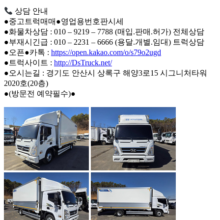
상담 안내
●중고트럭매매●영업용번호판시세
●화물차상담 : 010 – 9219 – 7788 (매입.판매.허가) 전체상담
●부재시긴급 : 010 – 2231 – 6666 (용달.개별.임대) 트럭상담
●오픈●카톡 :
https://open.kakao.com/o/s79o2ugd
●트럭사이트 :
http://DsTruck.net/
●오시는길 : 경기도 안산시 상록구 해양3로15 시그니처타워
2020호(20층)
●(방문전 예약필수)●