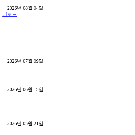
2026년 08월 04일
더로드
■디젤트럭■ 허가.진행
파주시 1.2톤 카고트럭 용달넘버 구매 완료! 접수까지 신속하게 진행
2026년 07월 09일
용인 고객님 1.2톤 냉동탑차 영업용번호판 계약 완료
2026년 06월 15일
[김해트럭매매] 3.5톤 윙바디에 개별화물넘버 달고 월 고정 지입료 
후기
2026년 05월 21일
■트럭기사■ 인생.극장