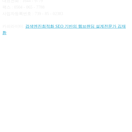
대표전화 : 1644 - 9779
팩스 : 0504 - 065 - 7788
사업자등록번호 : 739 - 85 - 02383
카피라이터:
검색엔진최적화 SEO 기반의 웹브랜딩 설계전문가 김재
환
FOLLOW US