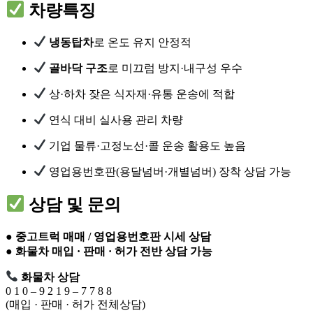
차량특징
냉동탑차
로 온도 유지 안정적
골바닥 구조
로 미끄럼 방지·내구성 우수
상·하차 잦은 식자재·유통 운송에 적합
연식 대비 실사용 관리 차량
기업 물류·고정노선·콜 운송 활용도 높음
영업용번호판(용달넘버·개별넘버) 장착 상담 가능
상담 및 문의
●
중고트럭 매매 / 영업용번호판 시세 상담
●
화물차 매입 · 판매 · 허가 전반 상담 가능
화물차 상담
0 1 0 – 9 2 1 9 – 7 7 8 8
(매입 · 판매 · 허가 전체상담)