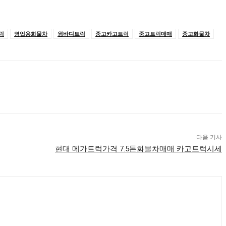
럭
영업용화물차
윙바디트럭
중고카고트럭
중고트럭매매
중고화물차
다음 기사
현대 메가트럭가격 7.5톤화물차매매 카고트럭시세