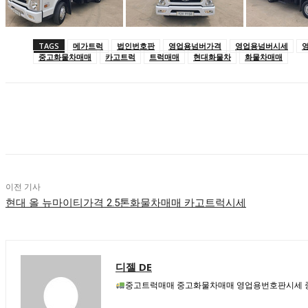
TAGS
메가트럭
법인번호판
영업용넘버가격
영업용넘버시세
중고화물차매매
카고트럭
트럭매매
현대화물차
화물차매매
공유하다
이전 기사
현대 올 뉴마이티가격 2.5톤화물차매매 카고트럭시세
디젤 DE
중고트럭매매 중고화물차매매 영업용번호판시세 중