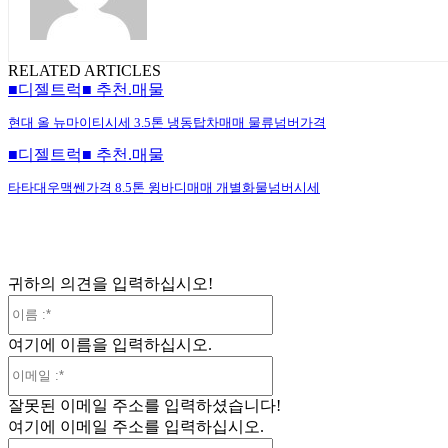
RELATED ARTICLES
■디젤트럭■ 추천.매물
현대 올 뉴마이티시세 3.5톤 냉동탑차매매 물류넘버가격
■디젤트럭■ 추천.매물
타타대우맥쎈가격 8.5톤 윙바디매매 개별화물넘버시세
귀하의 의견을 입력하십시오!
이
름
여기에 이름을 입력하십시오.
:*
이
메
잘못된 이메일 주소를 입력하셨습니다!
일
여기에 이메일 주소를 입력하십시오.
:*
웹