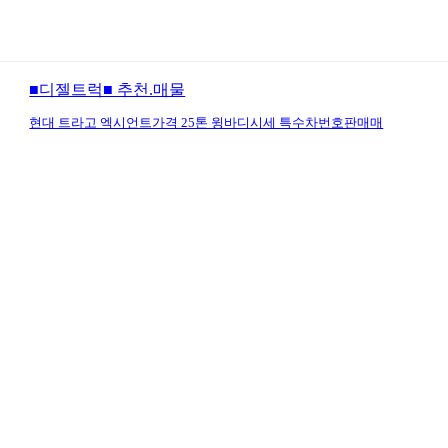
■디젤트럭■ 추천.매물
현대 트라고 엑시언트가격 25톤 윙바디시세 특수차번호판매매