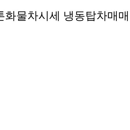
.5톤화물차시세 냉동탑차매매