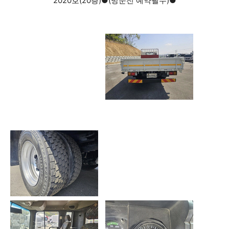
2020호(20층)●(방문전 예약필수)●