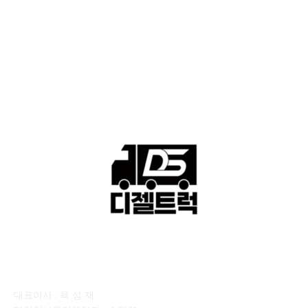
■디젤트럭■ 허가.진행
128
■디젤트럭■ 계약.상담
126
■디젤트럭■ 운송.정보
121
■디젤트럭■ 매매.매입
69
회사소개
대표이사 : 육 성 재