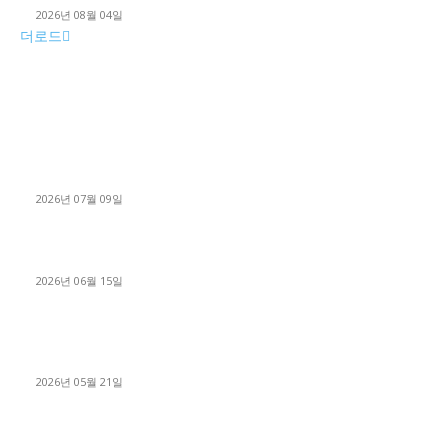
2026년 08월 04일
더로드
■디젤트럭■ 허가.진행
파주시 1.2톤 카고트럭 용달넘버 구매 완료! 접수까지 신속하게
진행
2026년 07월 09일
용인 고객님 1.2톤 냉동탑차 영업용번호판 계약 완료
2026년 06월 15일
[김해트럭매매] 3.5톤 윙바디에 개별화물넘버 달고 월 고정 지입
료 탈출한 후기
2026년 05월 21일
■트럭기사■ 인생.극장