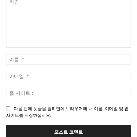
의
견
이
:
름
:*
이
메
일
웹
:*
사
이
다음 번에 댓글을 달려면이 브라우저에 내 이름, 이메일 및 웹
트
사이트를 저장하십시오.
: