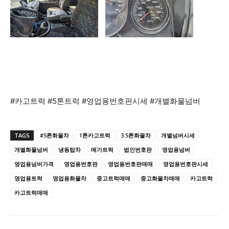
#카고트럭 #5톤트럭 #영업용번호판시세 #개별화물넘버
TAGS
#5톤화물차
1톤카고트럭
3.5톤화물차
개별넘버시세
개별화물넘버
냉동탑차
메가트럭
법인번호판
영업용넘버
영업용넘버가격
영업용번호판
영업용번호판매매
영업용번호판시세
영업용트럭
영업용화물차
중고트럭매매
중고화물차매매
카고트럭
카고트럭매매