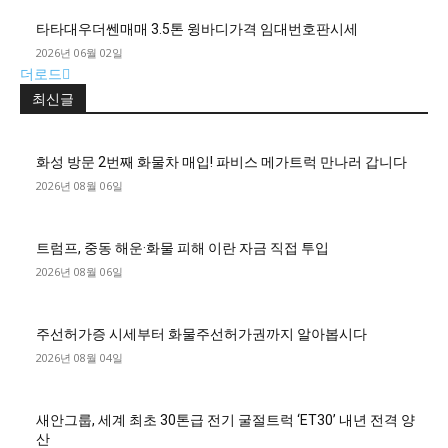
타타대우더쎈매매 3.5톤 윙바디가격 임대번호판시세
2026년 06월 02일
더로드
최신글
화성 방문 2번째 화물차 매입! 파비스 메가트럭 만나러 갑니다
2026년 08월 06일
트럼프, 중동 해운·화물 피해 이란 자금 직접 투입
2026년 08월 06일
주선허가증 시세부터 화물주선허가권까지 알아봅시다
2026년 08월 04일
새안그룹, 세계 최초 30톤급 전기 굴절트럭 ‘ET30’ 내년 전격 양
산