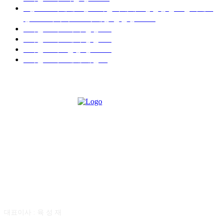
■중고트럭매매 ■중고화물차매매 ■영업용번호판시세 ■
중고트럭가격 ■소식 제공 알뜰정보
149
■디젤트럭■ 허가.진행
128
■디젤트럭■ 계약.상담
126
■디젤트럭■ 운송.정보
121
■디젤트럭■ 매매.매입
69
회사소개
대표이사 : 육 성 재