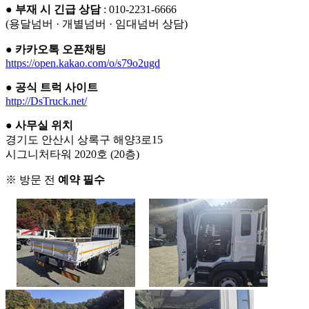
●
부재 시 긴급 상담
: 010-2231-6666
(용달넘버 · 개별넘버 · 임대넘버 상담)
●
카카오톡 오픈채팅
https://open.kakao.com/o/s79o2ugd
●
공식 트럭 사이트
http://DsTruck.net/
●
사무실 위치
경기도 안산시 상록구 해양3로15
시그니처타워 2020호 (20층)
※ 방문 전
예약 필수