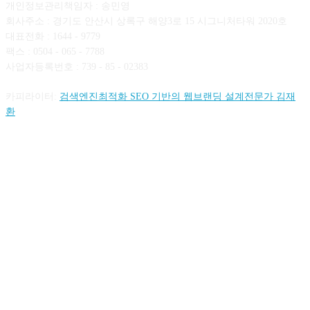
개인정보관리책임자 : 송민영
회사주소 : 경기도 안산시 상록구 해양3로 15 시그니처타워 2020호
대표전화 : 1644 - 9779
팩스 : 0504 - 065 - 7788
사업자등록번호 : 739 - 85 - 02383
카피라이터:
검색엔진최적화 SEO 기반의 웹브랜딩 설계전문가 김재
환
FOLLOW US