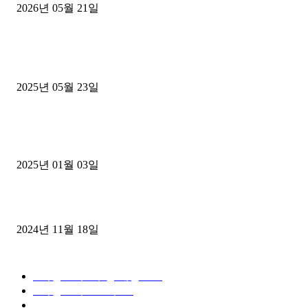
2026년 05월 21일
■트럭기사■ 인생.극장
중고트럭매매 유튜브로 실버버튼? 디젤트럭이 해냈습니다 (감동 실화
2025년 05월 23일
1톤운송업 콜바리 4년동안 하시다가 1톤화물차+영업용넘버가격비교
젤트럭으로 정리!
2025년 01월 03일
윙바디 3.5톤트럭+화물개별넘버 동시계약손님, 지입정리 인터뷰
2024년 11월 18일
디젤트럭 카테고리
■디젤트럭■ 추천.매물
1168
■디젤트럭스토리
428
■디젤트럭■화물.정보
188