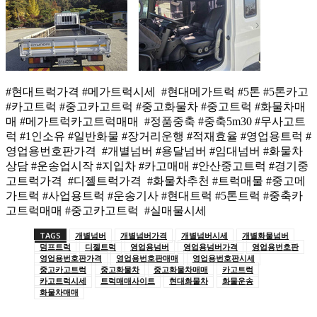
#현대트럭가격 #메가트럭시세 #현대메가트럭 #5톤 #5톤카고
#카고트럭 #중고카고트럭 #중고화물차 #중고트럭 #화물차매
매 #메가트럭카고트럭매매 #정품중축 #중축5m30 #무사고트
럭 #1인소유 #일반화물 #장거리운행 #적재효율 #영업용트럭 #
영업용번호판가격 #개별넘버 #용달넘버 #임대넘버 #화물차
상담 #운송업시작 #지입차 #카고매매 #안산중고트럭 #경기중
고트럭가격 #디젤트럭가격 #화물차추천 #트럭매물 #중고메
가트럭 #사업용트럭 #운송기사 #현대트럭 #5톤트럭 #중축카
고트럭매매 #중고카고트럭 #실매물시세
TAGS
개별넘버
개별넘버가격
개별넘버시세
개별화물넘버
덤프트럭
디젤트럭
영업용넘버
영업용넘버가격
영업용번호판
영업용번호판가격
영업용번호판매매
영업용번호판시세
중고카고트럭
중고화물차
중고화물차매매
카고트럭
카고트럭시세
트럭매매사이트
현대화물차
화물운송
화물차매매