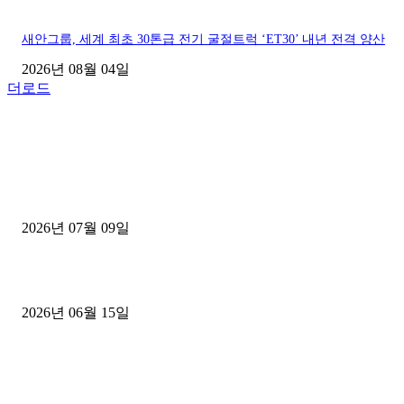
새안그룹, 세계 최초 30톤급 전기 굴절트럭 ‘ET30’ 내년 전격 양산
2026년 08월 04일
더로드
■디젤트럭■ 허가.진행
파주시 1.2톤 카고트럭 용달넘버 구매 완료! 접수까지 신속하게 진행
2026년 07월 09일
용인 고객님 1.2톤 냉동탑차 영업용번호판 계약 완료
2026년 06월 15일
[김해트럭매매] 3.5톤 윙바디에 개별화물넘버 달고 월 고정 지입료 
후기