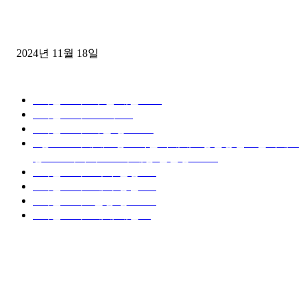
윙바디 3.5톤트럭+화물개별넘버 동시계약손님, 지입정리 인터뷰
2024년 11월 18일
디젤트럭 카테고리
■디젤트럭■ 추천.매물
1168
■디젤트럭스토리
428
■디젤트럭■화물.정보
188
■중고트럭매매 ■중고화물차매매 ■영업용번호판시세 ■
중고트럭가격 ■소식 제공 알뜰정보
149
■디젤트럭■ 허가.진행
128
■디젤트럭■ 계약.상담
126
■디젤트럭■ 운송.정보
121
■디젤트럭■ 매매.매입
69