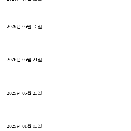
용인 고객님 1.2톤 냉동탑차 영업용번호판 계약 완료
2026년 06월 15일
[김해트럭매매] 3.5톤 윙바디에 개별화물넘버 달고 월 고정 지입료 
후기
2026년 05월 21일
■트럭기사■ 인생.극장
중고트럭매매 유튜브로 실버버튼? 디젤트럭이 해냈습니다 (감동 실화
2025년 05월 23일
1톤운송업 콜바리 4년동안 하시다가 1톤화물차+영업용넘버가격비교
젤트럭으로 정리!
2025년 01월 03일