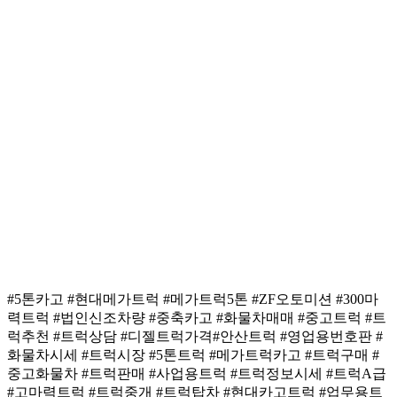
#5톤카고 #현대메가트럭 #메가트럭5톤 #ZF오토미션 #300마
력트럭 #법인신조차량 #중축카고 #화물차매매 #중고트럭 #트
럭추천 #트럭상담 #디젤트럭가격#안산트럭 #영업용번호판 #
화물차시세 #트럭시장 #5톤트럭 #메가트럭카고 #트럭구매 #
중고화물차 #트럭판매 #사업용트럭 #트럭정보시세 #트럭A급
#고마력트럭 #트럭중개 #트럭탑차 #현대카고트럭 #업무용트