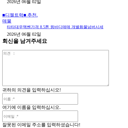
2026년 06월 02일
■디젤트럭■ 추천.
매물
타타대우맥쎈가격 8.5톤 윙바디매매 개별화물넘버시세
2026년 06월 02일
회신을 남겨주세요
의
견
:
귀하의 의견을 입력하십시오!
이
름
여기에 이름을 입력하십시오.
:*
이
메
잘못된 이메일 주소를 입력하셨습니다!
일