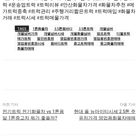
럭 #운송업트럭 #트럭리뷰 #안산화물차가격 #화물차추천 #메
가트럭중축 #트럭관리 #주행거리짧은트럭 #트럭매입 #화물차
거래 #트럭시세 #트럭매물가격
TAGS
1톤화물차
3.5톤윙바디
3.5톤트럭
개별넘버
개별넘버가격
개별넘버시세
개별화물넘버
덤프트럭
디젤트럭
메가트럭
법인번호판
영업용번호판가격
영업용번호판매매
영업용번호판시세
윙바디트럭
중고트럭매매
중고화물차매매
화물차매매
이전 기사
다음 기사
전기트럭 전기화물차 vs 1톤용
현대 올 뉴마이티시세 2.5톤 주
달 1톤중고차 뭐가 좋을까?
유차가격 영업용화물차매매