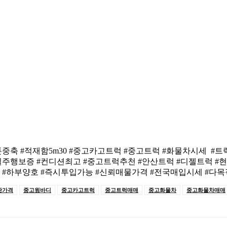
5톤중축 #적재함5m30 #중고카고트럭 #중고트럭 #화물차시세 #
실주행보증 #컨디션최고 #중고트럭추천 #안산트럭 #디젤트럭 #
함 #하부양호 #즉시투입가능 #신뢰매물가격 #전국매입시세 #
판가격
중고윙바디
중고카고트럭
중고트럭매매
중고화물차
중고화물차매매