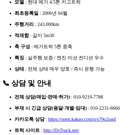
모델
: 현대 메가 4.5톤 카고트럭
최초등록일
: 2006년 04월
주행거리
: 243,000km
적재함
: 길이 5m30
축 구성
: 메가트럭 5톤 중축
특징
: 실주행 보증 / 엔진·미션 컨디션 우수
상태
: 전체 상태 매우 양호 / 즉시 운행 가능
📞 상담 및 안내
전체 상담(매입·판매·허가)
: 010-9219-7788
부재 시 긴급 상담(용달·개별·임대)
: 010-2231-6666
카카오톡 상담
:
https://open.kakao.com/o/s79o2ugd
트럭 사이트
:
http://DsTruck.net/