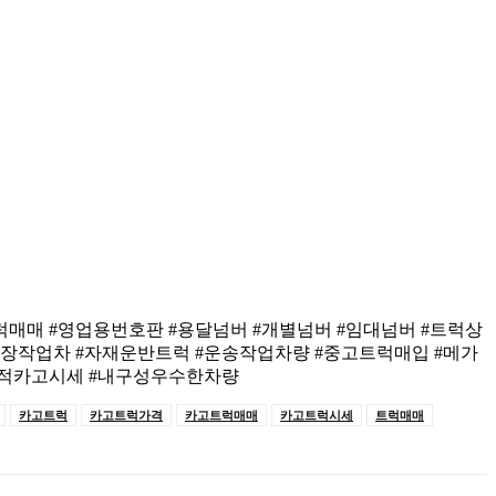
트럭매매 #영업용번호판 #용달넘버 #개별넘버 #임대넘버 #트럭상
현장작업차 #자재운반트럭 #운송작업차량 #중고트럭매입 #메가
다목적카고시세 #내구성우수한차량
카고트럭
카고트럭가격
카고트럭매매
카고트럭시세
트럭매매