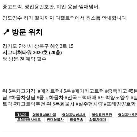
중고트럭, 영업용번호판, 지입·용달·임대넘버,
양도양수·허가 절차까지 디젤트럭에서 원스톱 안내합니다.
📍 방문 위치
경기도 안산시 상록구 해양3로 15
시그니처타워 2020호 (20층)
※ 방문 전 예약 필수
#4.5톤카고가격 #메가트럭4.5톤 #메가카고트럭 #중축카고 #
담 #화물차상담 #중고화물차 #전국트럭매매 #트럭양도양수 #
트럭 #카고트럭추천 #4.5톤화물차 #실주행차량 #프레임양호
TAGS
영업용넘버가격
영업용넘버시세
영업용번호판
영업용번호
트럭매매사이트
현대화물차
화물운송
화물차매매