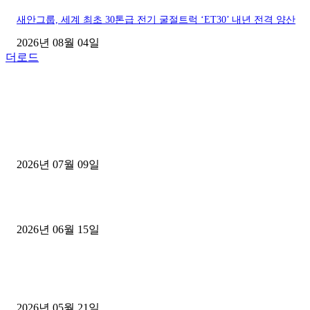
새안그룹, 세계 최초 30톤급 전기 굴절트럭 ‘ET30’ 내년 전격 양산
2026년 08월 04일
더로드
■디젤트럭■ 허가.진행
파주시 1.2톤 카고트럭 용달넘버 구매 완료! 접수까지 신속하게 진행
2026년 07월 09일
용인 고객님 1.2톤 냉동탑차 영업용번호판 계약 완료
2026년 06월 15일
[김해트럭매매] 3.5톤 윙바디에 개별화물넘버 달고 월 고정 지입료 
후기
2026년 05월 21일