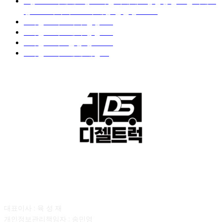
■중고트럭매매 ■중고화물차매매 ■영업용번호판시세 ■
중고트럭가격 ■소식 제공 알뜰정보
149
■디젤트럭■ 허가.진행
128
■디젤트럭■ 계약.상담
126
■디젤트럭■ 운송.정보
121
■디젤트럭■ 매매.매입
69
회사소개
대표이사 : 육 성 재
개인정보관리책임자 : 송민영