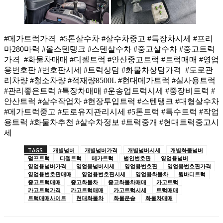
#메가트럭가격 #5톤살수차 #살수차중고 #특장차시세 #프리
마280마력 #올스텐탱크 #스텐살수차 #중고살수차 #중고트럭
가격 #화물차매매 #디젤트럭 #안산중고트럭 #트럭매매 #영업
용번호판 #번호판시세 #트럭상담 #화물차상담가격 #도로관
리차량 #청소차량 #적재량8500L #현대메가트럭 #실사용트럭
#관리좋은트럭 #특장차매매 #운송업트럭시세 #중장비트럭 #
안산트럭 #살수작업차 #현장투입트럭 #스텐탱크 #대형살수차
#메가트럭중고 #도로유지관리시세 #5톤트럭 #특수트럭 #작업
용트럭 #화물차추천 #살수차정보 #트럭중개 #현대트럭중고시
세
TAGS
개별넘버
개별넘버가격
개별넘버시세
개별화물넘버
덤프트럭
디젤트럭
메가트럭
법인번호판
영업용넘버
영업용넘버가격
영업용넘버시세
영업용번호판
영업용번호판가격
영업용번호판매매
영업용번호판시세
영업용화물차
윙바디트럭
중고트럭매매
중고화물차
중고화물차매매
카고트럭
카고트럭가격
카고트럭매매
카고트럭시세
트럭매매
트럭매매사이트
현대화물차
화물운송
화물차매매