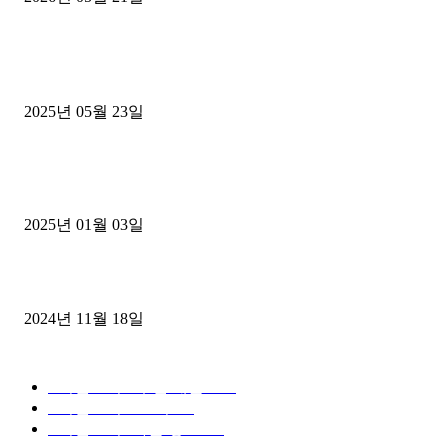
■트럭기사■ 인생.극장
중고트럭매매 유튜브로 실버버튼? 디젤트럭이 해냈습니다 (감동 실화
2025년 05월 23일
1톤운송업 콜바리 4년동안 하시다가 1톤화물차+영업용넘버가격비교
젤트럭으로 정리!
2025년 01월 03일
윙바디 3.5톤트럭+화물개별넘버 동시계약손님, 지입정리 인터뷰
2024년 11월 18일
디젤트럭 카테고리
■디젤트럭■ 추천.매물
1168
■디젤트럭스토리
428
■디젤트럭■화물.정보
188