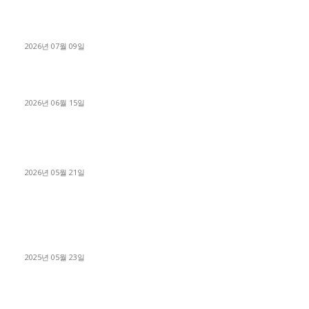
파주시 1.2톤 카고트럭 용달넘버 구매 완료! 접수까지 신속하게
진행
2026년 07월 09일
용인 고객님 1.2톤 냉동탑차 영업용번호판 계약 완료
2026년 06월 15일
[김해트럭매매] 3.5톤 윙바디에 개별화물넘버 달고 월 고정 지입
료 탈출한 후기
2026년 05월 21일
■트럭기사■ 인생.극장
중고트럭매매 유튜브로 실버버튼? 디젤트럭이 해냈습니다 (감동
실화)
2025년 05월 23일
1톤운송업 콜바리 4년동안 하시다가 1톤화물차+영업용넘버가