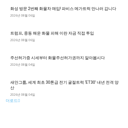
화성 방문 2번째 화물차 매입! 파비스 메가트럭 만나러 갑니다
2026년 08월 06일
트럼프, 중동 해운·화물 피해 이란 자금 직접 투입
2026년 08월 06일
주선허가증 시세부터 화물주선허가권까지 알아봅시다
2026년 08월 04일
새안그룹, 세계 최초 30톤급 전기 굴절트럭 ‘ET30’ 내년 전격 양
산
2026년 08월 04일
더로드
■디젤트럭■ 허가.진행