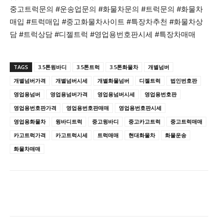
중고트럭문의 #운송업문의 #화물차문의 #트럭문의 #화물차
매입 #트럭매입 #중고화물차사이트 #특장차추천 #화물차상
담 #트럭상담 #디젤트럭 #영업용번호판시세 #특장차매매
TAGS
3.5톤윙바디
3.5톤트럭
3.5톤화물차
개별넘버
개별넘버가격
개별넘버시세
개별화물넘버
디젤트럭
법인번호판
영업용넘버
영업용넘버가격
영업용넘버시세
영업용번호판
영업용번호판가격
영업용번호판매매
영업용번호판시세
영업용화물차
윙바디트럭
중고윙바디
중고카고트럭
중고트럭매매
카고트럭가격
카고트럭시세
트럭매매
현대화물차
화물운송
화물차매매