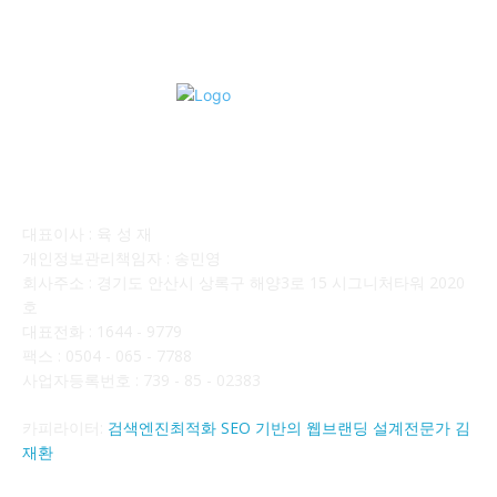
회사소개
대표이사 : 육 성 재
개인정보관리책임자 : 송민영
회사주소 : 경기도 안산시 상록구 해양3로 15 시그니처타워 2020
호
대표전화 : 1644 - 9779
팩스 : 0504 - 065 - 7788
사업자등록번호 : 739 - 85 - 02383
카피라이터:
검색엔진최적화 SEO 기반의 웹브랜딩 설계전문가 김
재환