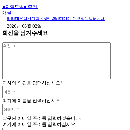
■디젤트럭■ 추천.
매물
타타대우맥쎈가격 8.5톤 윙바디매매 개별화물넘버시세
2026년 06월 02일
회신을 남겨주세요
의
견
:
귀하의 의견을 입력하십시오!
이
름
여기에 이름을 입력하십시오.
:*
이
메
잘못된 이메일 주소를 입력하셨습니다!
일
여기에 이메일 주소를 입력하십시오.
:*