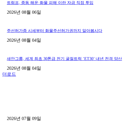
트럼프, 중동 해운·화물 피해 이란 자금 직접 투입
2026년 08월 06일
주선허가증 시세부터 화물주선허가권까지 알아봅시다
2026년 08월 04일
새안그룹, 세계 최초 30톤급 전기 굴절트럭 ‘ET30’ 내년 전격 양산
2026년 08월 04일
더로드
■디젤트럭■ 허가.진행
파주시 1.2톤 카고트럭 용달넘버 구매 완료! 접수까지 신속하게 진행
2026년 07월 09일