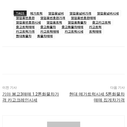
TAGS
메가트럭
영업용넘버
영업용넘버가격
영업용넘버시세
영업용번호판
영업용번호판가격
영업용번호판매매
영업용번호판시세
영업용트럭
영업용화물차
중고카고트럭
중고트럭매매
중고화물차
중고화물차매매
카고트럭
카고트럭가격
카고트럭매매
카고트럭시세
트럭매매
현대화물차
화물차매매
이전 기사
다음 기사
기아 봉고3매매 1.2톤화물차가
현대 메가트럭시세 5톤화물차
격 카고크레인시세
매매 집게차가격