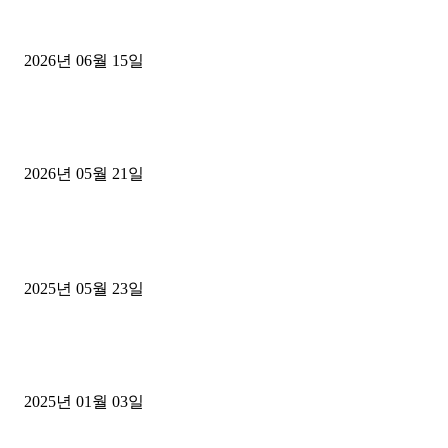
용인 고객님 1.2톤 냉동탑차 영업용번호판 계약 완료
2026년 06월 15일
[김해트럭매매] 3.5톤 윙바디에 개별화물넘버 달고 월 고정 지입료 
후기
2026년 05월 21일
■트럭기사■ 인생.극장
중고트럭매매 유튜브로 실버버튼? 디젤트럭이 해냈습니다 (감동 실화
2025년 05월 23일
1톤운송업 콜바리 4년동안 하시다가 1톤화물차+영업용넘버가격비교
젤트럭으로 정리!
2025년 01월 03일