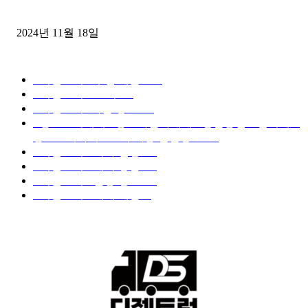
윙바디 3.5톤트럭+화물개별넘버 동시계약손님, 지입정리 인터뷰
2024년 11월 18일
디젤트럭 카테고리
■디젤트럭■ 추천.매물
1168
■디젤트럭스토리
428
■디젤트럭■화물.정보
188
■중고트럭매매 ■중고화물차매매 ■영업용번호판시세 ■
중고트럭가격 ■소식 제공 알뜰정보
149
■디젤트럭■ 허가.진행
128
■디젤트럭■ 계약.상담
126
■디젤트럭■ 운송.정보
121
■디젤트럭■ 매매.매입
69