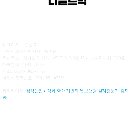
회사소개
대표이사 : 육 성 재
개인정보관리책임자 : 송민영
회사주소 : 경기도 안산시 상록구 해양3로 15 시그니처타워 2020호
대표전화 : 1644 - 9779
팩스 : 0504 - 065 - 7788
사업자등록번호 : 739 - 85 - 02383
카피라이터:
검색엔진최적화 SEO 기반의 웹브랜딩 설계전문가 김재
환
FOLLOW US