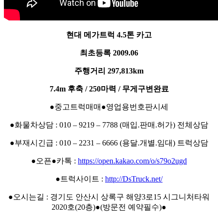
현대 메가트럭 4.5톤 카고
최초등록 2009.06
주행거리 297,813km
7.4m 후축 / 250마력 / 무게구변완료
●중고트럭매매●영업용번호판시세
●화물차상담 : 010 – 9219 – 7788 (매입.판매.허가) 전체상담
●부재시긴급 : 010 – 2231 – 6666 (용달.개별.임대) 트럭상담
●오픈●카톡 :
https://open.kakao.com/o/s79o2ugd
●트럭사이트 :
http://DsTruck.net/
●오시는길 : 경기도 안산시 상록구 해양3로15 시그니처타워
2020호(20층)●(방문전 예약필수)●