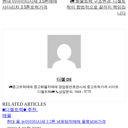
현대 이마이티시세 3.5톤매매
🚛 화물트럭 구조변경, 디젤트
사다리차 3.5톤트럭가격
럭이 합법적으로 끝까지 책임집
니다
디젤 DE
🚛중고트럭매매 중고화물차매매 영업용번호판시세 중고트럭가격 사이트.
디젤트럭🚛 📞상담문의: 1644 - 9779
RELATED ARTICLES
■디젤트럭■ 추천.
매물
현대 올 뉴마이티시세 3.5톤 냉동탑차매매 물류넘버가격