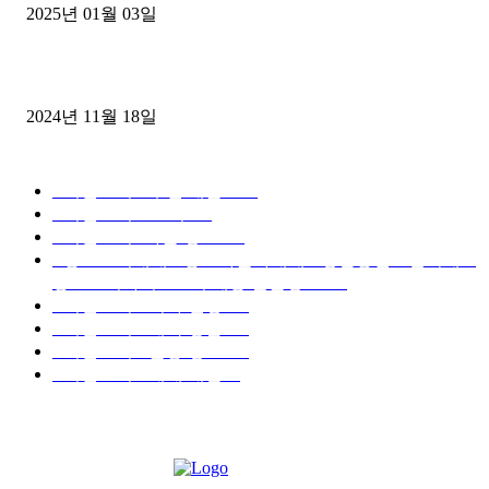
2025년 01월 03일
윙바디 3.5톤트럭+화물개별넘버 동시계약손님, 지입정리 인터뷰
2024년 11월 18일
디젤트럭 카테고리
■디젤트럭■ 추천.매물
1168
■디젤트럭스토리
428
■디젤트럭■화물.정보
188
■중고트럭매매 ■중고화물차매매 ■영업용번호판시세 ■
중고트럭가격 ■소식 제공 알뜰정보
149
■디젤트럭■ 허가.진행
128
■디젤트럭■ 계약.상담
126
■디젤트럭■ 운송.정보
121
■디젤트럭■ 매매.매입
69