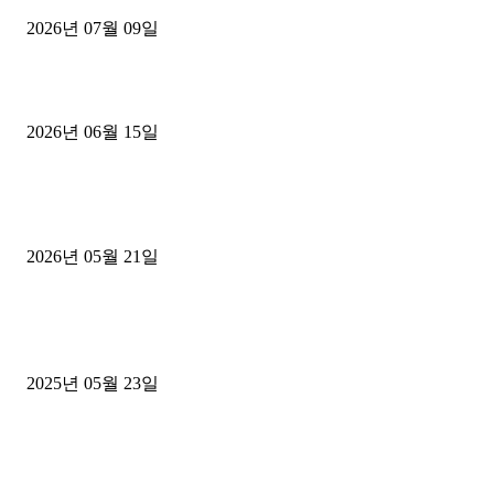
2026년 07월 09일
용인 고객님 1.2톤 냉동탑차 영업용번호판 계약 완료
2026년 06월 15일
[김해트럭매매] 3.5톤 윙바디에 개별화물넘버 달고 월 고정 지입료 
후기
2026년 05월 21일
■트럭기사■ 인생.극장
중고트럭매매 유튜브로 실버버튼? 디젤트럭이 해냈습니다 (감동 실화
2025년 05월 23일
1톤운송업 콜바리 4년동안 하시다가 1톤화물차+영업용넘버가격비교
젤트럭으로 정리!