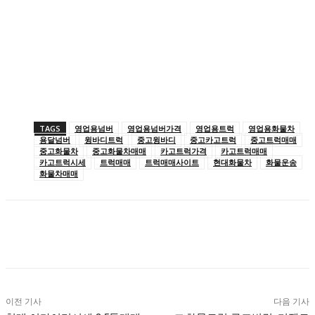
TAGS
영업용넘버
영업용넘버가격
영업용트럭
영업용화물차
용달넘버
윙바디트럭
중고윙바디
중고카고트럭
중고트럭매매
중고화물차
중고화물차매매
카고트럭가격
카고트럭매매
카고트럭시세
트럭매매
트럭매매사이트
현대화물차
화물운송
화물차매매
이전 기사
다음 기사