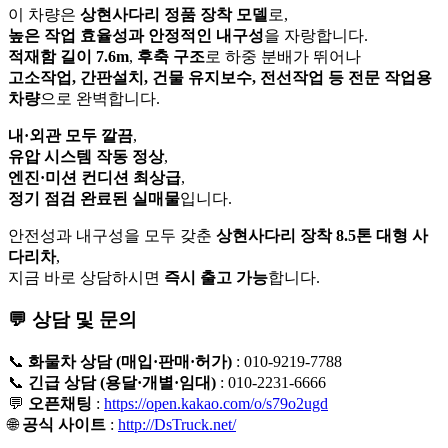
이 차량은
상현사다리 정품 장착 모델
로,
높은 작업 효율성과 안정적인 내구성
을 자랑합니다.
적재함 길이 7.6m
,
후축 구조
로 하중 분배가 뛰어나
고소작업, 간판설치, 건물 유지보수, 전선작업 등 전문 작업용
차량
으로 완벽합니다.
내·외관 모두 깔끔
,
유압 시스템 작동 정상
,
엔진·미션 컨디션 최상급
,
정기 점검 완료된 실매물
입니다.
안전성과 내구성을 모두 갖춘
상현사다리 장착 8.5톤 대형 사
다리차
,
지금 바로 상담하시면
즉시 출고 가능
합니다.
💬 상담 및 문의
📞
화물차 상담 (매입·판매·허가)
: 010-9219-7788
📞
긴급 상담 (용달·개별·임대)
: 010-2231-6666
💬
오픈채팅
:
https://open.kakao.com/o/s79o2ugd
🌐
공식 사이트
:
http://DsTruck.net/