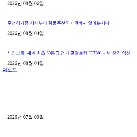
2026년 08월 06일
주선허가증 시세부터 화물주선허가권까지 알아봅시다
2026년 08월 04일
새안그룹, 세계 최초 30톤급 전기 굴절트럭 ‘ET30’ 내년 전격 양산
2026년 08월 04일
더로드
■디젤트럭■ 허가.진행
파주시 1.2톤 카고트럭 용달넘버 구매 완료! 접수까지 신속하게 진행
2026년 07월 09일
용인 고객님 1.2톤 냉동탑차 영업용번호판 계약 완료