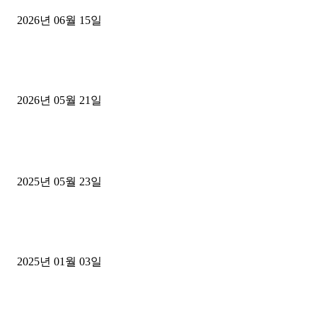
2026년 06월 15일
[김해트럭매매] 3.5톤 윙바디에 개별화물넘버 달고 월 고정 지입료 
후기
2026년 05월 21일
■트럭기사■ 인생.극장
중고트럭매매 유튜브로 실버버튼? 디젤트럭이 해냈습니다 (감동 실화
2025년 05월 23일
1톤운송업 콜바리 4년동안 하시다가 1톤화물차+영업용넘버가격비교
젤트럭으로 정리!
2025년 01월 03일
윙바디 3.5톤트럭+화물개별넘버 동시계약손님, 지입정리 인터뷰