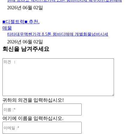
현대 트라고 엑시언트가격 25톤 윙바디시세 특수차번호판매매
2026년 06월 02일
■디젤트럭■ 추천.
매물
타타대우맥쎈가격 8.5톤 윙바디매매 개별화물넘버시세
2026년 06월 02일
회신을 남겨주세요
의
견
:
귀하의 의견을 입력하십시오!
이
름
여기에 이름을 입력하십시오.
:*
이
메