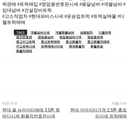
럭판매 #트럭매입 #영업용번호판시세 #용달넘버 #개별넘버 #
임대넘버 #건설장비트럭
#고소작업차 #현대파비스시세 #운송업트럭 #트럭실매물 #디
젤트럭매매
TAGS
개별넘버시세
개별화물넘버
냉동탑차
디젤트럭
법인번호판
영업용넘버
영업용넘버가격
영업용트럭
중고카고트럭
중고트럭매매
중고화물차
중고화물차매매
카고트럭시세
트럭매매사이트
현대화물차
화물운송
화물차매매
이전 기사
다음 기사
현대 올 뉴마이티매매 3.5톤 윙
현대 이마이티가격 2.5톤 홈로
바디시세 화물차번호판시세
리시세 트럭매매