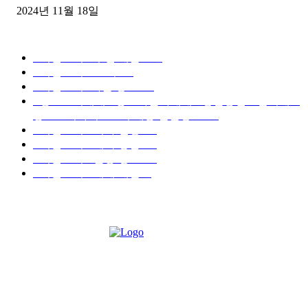
2024년 11월 18일
디젤트럭 카테고리
■디젤트럭■ 추천.매물
1168
■디젤트럭스토리
428
■디젤트럭■화물.정보
188
■중고트럭매매 ■중고화물차매매 ■영업용번호판시세 ■
중고트럭가격 ■소식 제공 알뜰정보
149
■디젤트럭■ 허가.진행
128
■디젤트럭■ 계약.상담
126
■디젤트럭■ 운송.정보
121
■디젤트럭■ 매매.매입
69