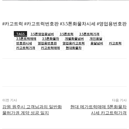
#카고트럭 #카고트럭번호판 #3.5톤화물차시세 #영업용번호판
TAGS
3.5톤영업용넘버
3.5톤트럭
3.5톤트럭가격
3.5톤트럭매매
3.5톤화물차
개별화물넘버
개인용달
번호판시세
영업용번호판
영업용카고트럭
용달넘버
카고트럭
카고트럭가격
카고트럭매매
현대화물차
이전 기사
다음 기사
강원 원주시 고객님과의 일반화
현대 메가트럭매매 5톤화물차
물허가권 계약 성공 일지
시세 카고트럭가격