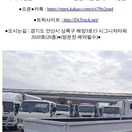
●오픈●카톡 :
https://open.kakao.com/o/s79o2ugd
●트럭사이트 :
http://DsTruck.net/
●오시는길 : 경기도 안산시 상록구 해양3로15 시그니처타워
2020호(20층)●(방문전 예약필수)●