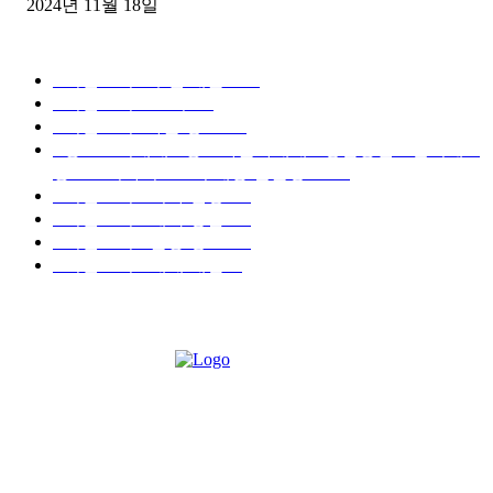
2024년 11월 18일
디젤트럭 카테고리
■디젤트럭■ 추천.매물
1168
■디젤트럭스토리
428
■디젤트럭■화물.정보
188
■중고트럭매매 ■중고화물차매매 ■영업용번호판시세 ■
중고트럭가격 ■소식 제공 알뜰정보
149
■디젤트럭■ 허가.진행
128
■디젤트럭■ 계약.상담
126
■디젤트럭■ 운송.정보
121
■디젤트럭■ 매매.매입
69