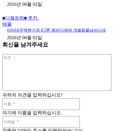
2026년 06월 02일
■디젤트럭■ 추천.
매물
타타대우맥쎈가격 8.5톤 윙바디매매 개별화물넘버시세
2026년 06월 02일
회신을 남겨주세요
의
견
:
귀하의 의견을 입력하십시오!
이
름
여기에 이름을 입력하십시오.
:*
이
메
잘못된 이메일 주소를 입력하셨습니다!
일