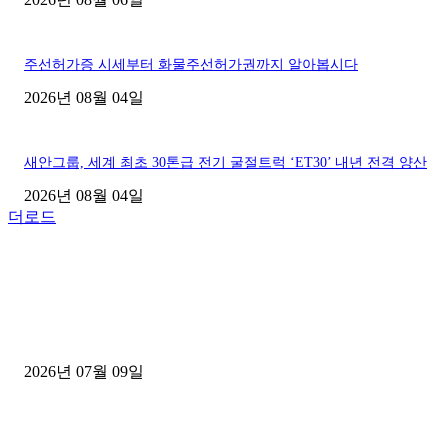
주선허가증 시세부터 화물주선허가권까지 알아봅시다
2026년 08월 04일
새안그룹, 세계 최초 30톤급 전기 굴절트럭 ‘ET30’ 내년 전격 양산
2026년 08월 04일
더로드
■디젤트럭■ 허가.진행
파주시 1.2톤 카고트럭 용달넘버 구매 완료! 접수까지 신속하게 진행
2026년 07월 09일
용인 고객님 1.2톤 냉동탑차 영업용번호판 계약 완료