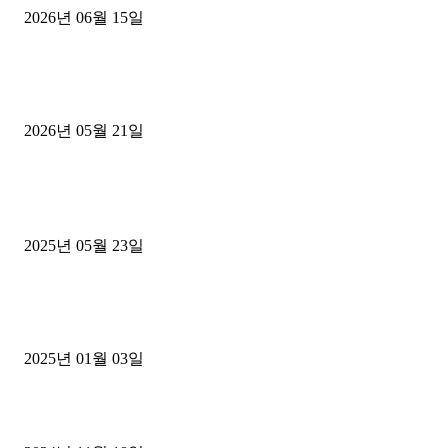
2026년 06월 15일
[김해트럭매매] 3.5톤 윙바디에 개별화물넘버 달고 월 고정 지입료 
후기
2026년 05월 21일
■트럭기사■ 인생.극장
중고트럭매매 유튜브로 실버버튼? 디젤트럭이 해냈습니다 (감동 실화
2025년 05월 23일
1톤운송업 콜바리 4년동안 하시다가 1톤화물차+영업용넘버가격비교
젤트럭으로 정리!
2025년 01월 03일
윙바디 3.5톤트럭+화물개별넘버 동시계약손님, 지입정리 인터뷰