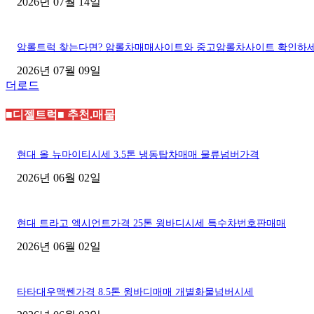
2026년 07월 14일
암롤트럭 찾는다면? 암롤차매매사이트와 중고암롤차사이트 확인하
2026년 07월 09일
더로드
■디젤트럭■ 추천.매물
현대 올 뉴마이티시세 3.5톤 냉동탑차매매 물류넘버가격
2026년 06월 02일
현대 트라고 엑시언트가격 25톤 윙바디시세 특수차번호판매매
2026년 06월 02일
타타대우맥쎈가격 8.5톤 윙바디매매 개별화물넘버시세