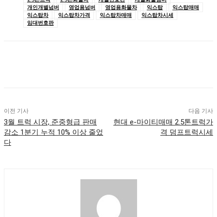
개인개별넘버
영업용넘버
영업용화물차
익스탑
익스탑매매
익스탑차
익스탑차가격
익스탑차매매
익스탑차시세
임대번호판
이전 기사
다음 기사
3월 트럭 시장, 준중형급 판매
현대 e-마이티매매 2.5톤트럭가
감소 1분기 누적 10% 이상 줄었
격 덤프트럭시세
다