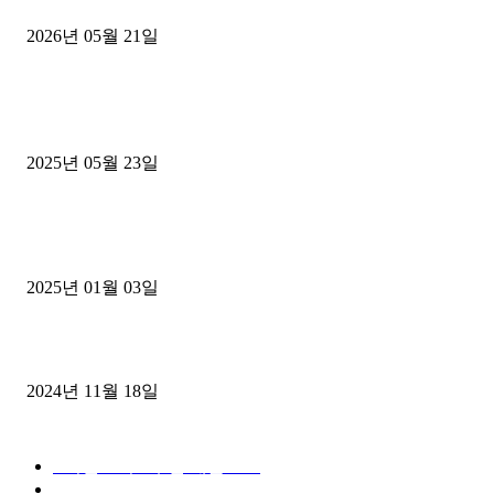
2026년 05월 21일
■트럭기사■ 인생.극장
중고트럭매매 유튜브로 실버버튼? 디젤트럭이 해냈습니다 (감동 실화
2025년 05월 23일
1톤운송업 콜바리 4년동안 하시다가 1톤화물차+영업용넘버가격비교
젤트럭으로 정리!
2025년 01월 03일
윙바디 3.5톤트럭+화물개별넘버 동시계약손님, 지입정리 인터뷰
2024년 11월 18일
디젤트럭 카테고리
■디젤트럭■ 추천.매물
1168
■디젤트럭스토리
428