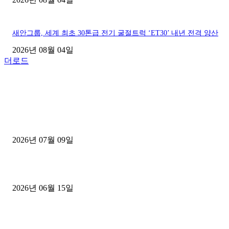
새안그룹, 세계 최초 30톤급 전기 굴절트럭 ‘ET30’ 내년 전격 양산
2026년 08월 04일
더로드
■디젤트럭■ 허가.진행
파주시 1.2톤 카고트럭 용달넘버 구매 완료! 접수까지 신속하게 진행
2026년 07월 09일
용인 고객님 1.2톤 냉동탑차 영업용번호판 계약 완료
2026년 06월 15일
[김해트럭매매] 3.5톤 윙바디에 개별화물넘버 달고 월 고정 지입료 
후기