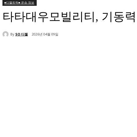
■디젤트럭■ 운송.정보
타타대우모빌리티, 기동력
By
SO 디젤
2026년 04월 09일
공유하다