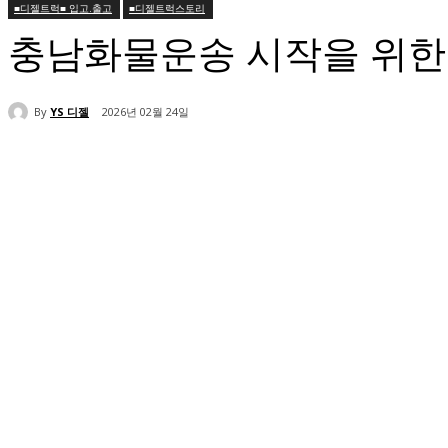
■디젤트럭■ 입고.출고
■디젤트럭스토리
충남화물운송 시작을 위한
By
YS 디젤
2026년 02월 24일
공유하다