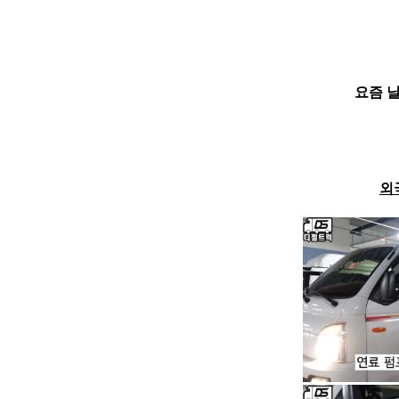
요즘 
외