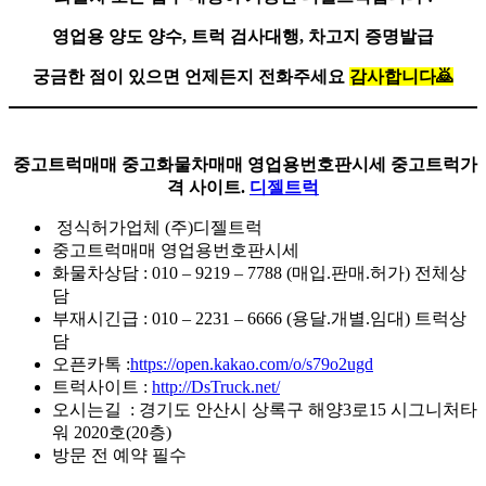
영업용 양도 양수, 트럭 검사대행, 차고지 증명발급
궁금한 점이 있으면 언제든지 전화주세요
감사합니다
🙇
중고트럭매매 중고화물차매매 영업용번호판시세 중고트럭가
격 사이트.
디젤트럭
정식허가업체 (주)디젤트럭
중고트럭매매 영업용번호판시세
화물차상담 : 010 – 9219 – 7788 (매입.판매.허가) 전체상
담
부재시긴급 : 010 – 2231 – 6666 (용달.개별.임대) 트럭상
담
오픈카톡 :
https://open.kakao.com/o/s79o2ugd
트럭사이트 :
http://DsTruck.net/
오시는길 : 경기도 안산시 상록구 해양3로15 시그니처타
워 2020호(20층)
방문 전 예약 필수