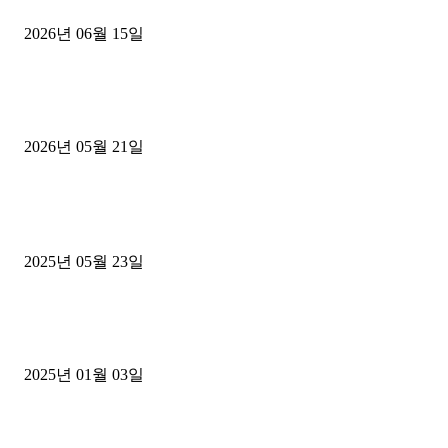
용인 고객님 1.2톤 냉동탑차 영업용번호판 계약 완료
2026년 06월 15일
[김해트럭매매] 3.5톤 윙바디에 개별화물넘버 달고 월 고정 지입료 
후기
2026년 05월 21일
■트럭기사■ 인생.극장
중고트럭매매 유튜브로 실버버튼? 디젤트럭이 해냈습니다 (감동 실화
2025년 05월 23일
1톤운송업 콜바리 4년동안 하시다가 1톤화물차+영업용넘버가격비교
젤트럭으로 정리!
2025년 01월 03일
윙바디 3.5톤트럭+화물개별넘버 동시계약손님, 지입정리 인터뷰