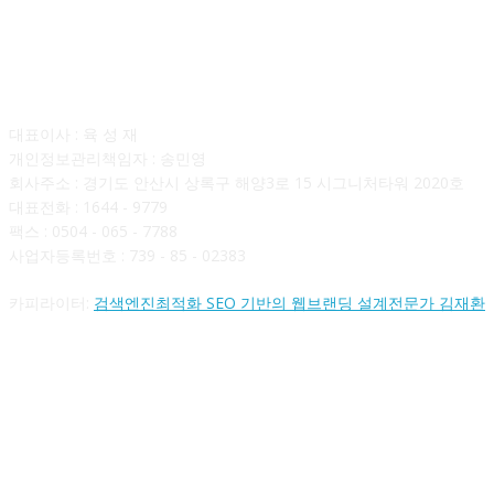
회사소개
대표이사 : 육 성 재
개인정보관리책임자 : 송민영
회사주소 : 경기도 안산시 상록구 해양3로 15 시그니처타워 2020호
대표전화 : 1644 - 9779
팩스 : 0504 - 065 - 7788
사업자등록번호 : 739 - 85 - 02383
카피라이터:
검색엔진최적화 SEO 기반의 웹브랜딩 설계전문가 김재환
FOLLOW US