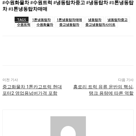
#수원화물차 #수원트럭 #냉동탑차중고 #냉동탑차 #1톤냉동탑
차 #1톤냉동탑차매매
TAGS
1톤냉동탑차
1톤냉동탑차매매
냉동탑차
냉동탑차중고
수원트럭
수원화물차
중고냉동탑차
중고냉동탑차사이트
이전 기사
다음 기사
중고화물차 1톤카고트럭 현대
홈로리 트럭 유류 운반의 핵심,
포터2 영업용넘버가격 포함
탱크 용량에 따른 역할