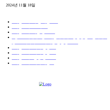
2024년 11월 18일
디젤트럭 카테고리
■디젤트럭■ 추천.매물
1168
■디젤트럭스토리
428
■디젤트럭■화물.정보
188
■중고트럭매매 ■중고화물차매매 ■영업용번호판시세 ■
중고트럭가격 ■소식 제공 알뜰정보
149
■디젤트럭■ 허가.진행
128
■디젤트럭■ 계약.상담
126
■디젤트럭■ 운송.정보
121
■디젤트럭■ 매매.매입
69