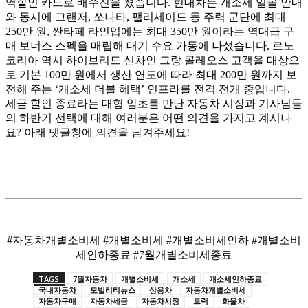
역할인 카드로 배수진을 쳤습니다. 현대차는 개소세 일몰 안내
와 동시에 그랜저, 쏘나타, 팰리세이드 등 주력 군단에 최대
250만 원, 싼타페 라인업에는 최대 350만 원이라는 역대급 구
매 보너스 스펙을 매립해 대기 수요 가동에 나섰습니다. 르노
코리아 역시 하이브리드 신차인 그랑 콜레오스 고객을 대상으
로 기본 100만 원에서 생산 연도에 따라 최대 200만 원까지 보
전해 주는 ‘개소세 더블 혜택’ 인프라를 전격 전개 중입니다.
세금 할인 종료라는 대형 암초를 만난 자동차 시장과 기사님들
의 하반기 선택에 대해 여러분은 어떤 의견을 가지고 계시나
요? 아래 댓글창에 의견을 남겨주세요!
#자동차개별소비세 #개별소비세 #개별소비세인하 #개별소비
세인하종료 #7월개별소비세종료
TAGS
7월자동차
개별소비세
개소세
개소세인하종료
국내자동차
모빌리티뉴스
상용차
자동차개별소비세
자동차구매
자동차세금
자동차시장
트럭
화물차