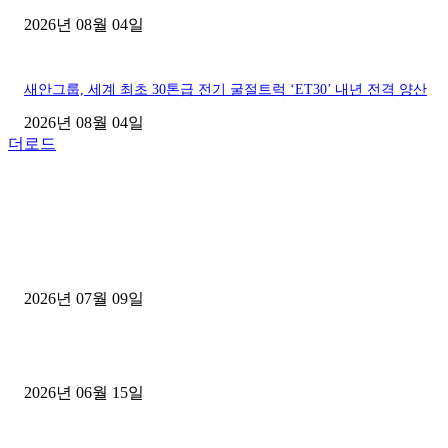
2026년 08월 04일
새안그룹, 세계 최초 30톤급 전기 굴절트럭 ‘ET30’ 내년 전격 양산
2026년 08월 04일
더로드
■디젤트럭■ 허가.진행
파주시 1.2톤 카고트럭 용달넘버 구매 완료! 접수까지 신속하게 진행
2026년 07월 09일
용인 고객님 1.2톤 냉동탑차 영업용번호판 계약 완료
2026년 06월 15일