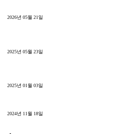
[김해트럭매매] 3.5톤 윙바디에 개별화물넘버 달고 월 고정 지입료 
후기
2026년 05월 21일
■트럭기사■ 인생.극장
중고트럭매매 유튜브로 실버버튼? 디젤트럭이 해냈습니다 (감동 실화
2025년 05월 23일
1톤운송업 콜바리 4년동안 하시다가 1톤화물차+영업용넘버가격비교
젤트럭으로 정리!
2025년 01월 03일
윙바디 3.5톤트럭+화물개별넘버 동시계약손님, 지입정리 인터뷰
2024년 11월 18일
디젤트럭 카테고리
■디젤트럭■ 추천.매물
1168