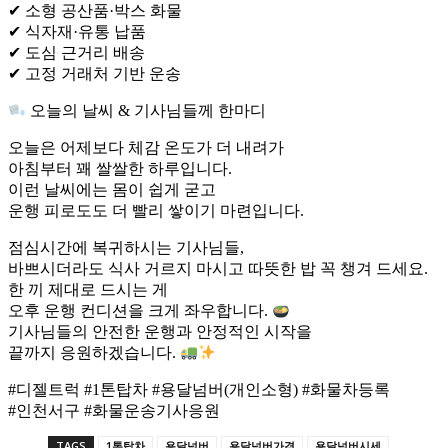
✔ 소형 공산품·박스 화물
✔ 식자재·유통 납품
✔ 도심 근거리 배송
✔ 고정 거래처 기반 운송
오늘의 날씨 & 기사님들께 한마디
오늘은 어제보다 체감 온도가 더 내려가
아침부터 꽤 쌀쌀한 하루입니다.
이런 날씨에는 몸이 쉽게 굳고
운행 피로도도 더 빨리 쌓이기 마련입니다.
점심시간에 복귀하시는 기사님들,
바쁘시더라도 식사 거르지 마시고 따뜻한 밥 꼭 챙겨 드세요.
한 끼 제대로 드시는 게
오후 운행 컨디션을 크게 좌우합니다.
기사님들의 안전한 운행과 안정적인 시작을
끝까지 응원하겠습니다.
#디젤트럭 #1톤탑차 #용달넘버(개인소형) #화물차등록
#인천서구 #화물운송기사응원
TAGS
1톤탑차
용달넘버
용달넘버가격
용달넘버시세