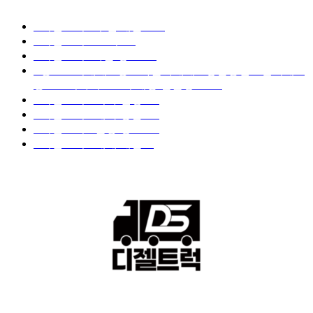
■디젤트럭■ 추천.매물
1168
■디젤트럭스토리
428
■디젤트럭■화물.정보
188
■중고트럭매매 ■중고화물차매매 ■영업용번호판시세 ■
중고트럭가격 ■소식 제공 알뜰정보
149
■디젤트럭■ 허가.진행
128
■디젤트럭■ 계약.상담
126
■디젤트럭■ 운송.정보
121
■디젤트럭■ 매매.매입
69