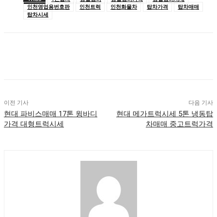
인천영업용번호판
인천트럭
인천화물차
탑차가격
탑차매매
탑차시세
이전 기사
다음 기사
현대 파비스매매 17톤 윙바디
현대 메가트럭시세 5톤 냉동탑
가격 대형트럭시세
차매매 중고트럭가격