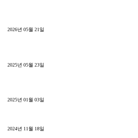
[김해트럭매매] 3.5톤 윙바디에 개별화물넘버 달고 월 고정 지입료 
후기
2026년 05월 21일
■트럭기사■ 인생.극장
중고트럭매매 유튜브로 실버버튼? 디젤트럭이 해냈습니다 (감동 실화
2025년 05월 23일
1톤운송업 콜바리 4년동안 하시다가 1톤화물차+영업용넘버가격비교
젤트럭으로 정리!
2025년 01월 03일
윙바디 3.5톤트럭+화물개별넘버 동시계약손님, 지입정리 인터뷰
2024년 11월 18일
디젤트럭 카테고리