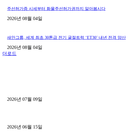
주선허가증 시세부터 화물주선허가권까지 알아봅시다
2026년 08월 04일
새안그룹, 세계 최초 30톤급 전기 굴절트럭 ‘ET30’ 내년 전격 양산
2026년 08월 04일
더로드
■디젤트럭■ 허가.진행
파주시 1.2톤 카고트럭 용달넘버 구매 완료! 접수까지 신속하게 진행
2026년 07월 09일
용인 고객님 1.2톤 냉동탑차 영업용번호판 계약 완료
2026년 06월 15일