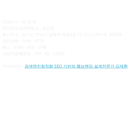
회사소개
대표이사 : 육 성 재
개인정보관리책임자 : 송민영
회사주소 : 경기도 안산시 상록구 해양3로 15 시그니처타워 2020호
대표전화 : 1644 - 9779
팩스 : 0504 - 065 - 7788
사업자등록번호 : 739 - 85 - 02383
카피라이터:
검색엔진최적화 SEO 기반의 웹브랜딩 설계전문가 김재환
FOLLOW US