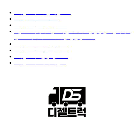
디젤트럭 카테고리
■디젤트럭■ 추천.매물
1168
■디젤트럭스토리
428
■디젤트럭■화물.정보
188
■중고트럭매매 ■중고화물차매매 ■영업용번호판시세 ■
중고트럭가격 ■소식 제공 알뜰정보
149
■디젤트럭■ 허가.진행
128
■디젤트럭■ 계약.상담
126
■디젤트럭■ 운송.정보
121
■디젤트럭■ 매매.매입
69