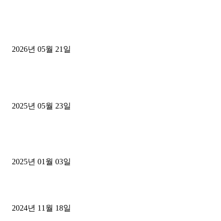
[김해트럭매매] 3.5톤 윙바디에 개별화물넘버 달고 월 고정 지입료 
후기
2026년 05월 21일
■트럭기사■ 인생.극장
중고트럭매매 유튜브로 실버버튼? 디젤트럭이 해냈습니다 (감동 실화
2025년 05월 23일
1톤운송업 콜바리 4년동안 하시다가 1톤화물차+영업용넘버가격비교
젤트럭으로 정리!
2025년 01월 03일
윙바디 3.5톤트럭+화물개별넘버 동시계약손님, 지입정리 인터뷰
2024년 11월 18일