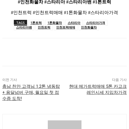
#인천화물차 #스타리아 #스타리아밴 #1톤트럭
#인천트럭 #인천트럭매매 #1톤화물차 #스타리아가격
TAGS
1톤트럭
1톤화물차
스타리아
스타리아가격
스타리아밴
인천트럭
인천트럭매매
인천화물차
이전 기사
다음 기사
충남 천안 고객님 1.2톤 냉동탑
현대 메가트럭매매 5톤 카고크
+ 용달넘버 구매, 월요일 첫 접
레인시세 지입차가격
수증 도착!