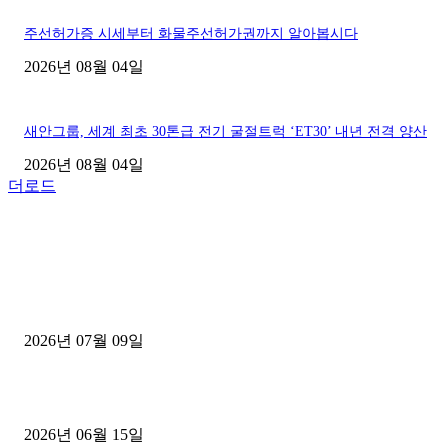
주선허가증 시세부터 화물주선허가권까지 알아봅시다
2026년 08월 04일
새안그룹, 세계 최초 30톤급 전기 굴절트럭 ‘ET30’ 내년 전격 양산
2026년 08월 04일
더로드
■디젤트럭■ 허가.진행
파주시 1.2톤 카고트럭 용달넘버 구매 완료! 접수까지 신속하게 진행
2026년 07월 09일
용인 고객님 1.2톤 냉동탑차 영업용번호판 계약 완료
2026년 06월 15일