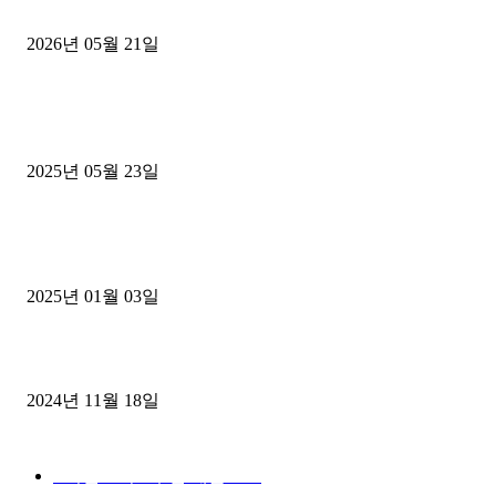
후기
2026년 05월 21일
■트럭기사■ 인생.극장
중고트럭매매 유튜브로 실버버튼? 디젤트럭이 해냈습니다 (감동 실화
2025년 05월 23일
1톤운송업 콜바리 4년동안 하시다가 1톤화물차+영업용넘버가격비교
젤트럭으로 정리!
2025년 01월 03일
윙바디 3.5톤트럭+화물개별넘버 동시계약손님, 지입정리 인터뷰
2024년 11월 18일
디젤트럭 카테고리
■디젤트럭■ 추천.매물
1168