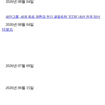
2026년 08월 04일
새안그룹, 세계 최초 30톤급 전기 굴절트럭 ‘ET30’ 내년 전격 양산
2026년 08월 04일
더로드
■디젤트럭■ 허가.진행
파주시 1.2톤 카고트럭 용달넘버 구매 완료! 접수까지 신속하게 진행
2026년 07월 09일
용인 고객님 1.2톤 냉동탑차 영업용번호판 계약 완료
2026년 06월 15일
[김해트럭매매] 3.5톤 윙바디에 개별화물넘버 달고 월 고정 지입료 