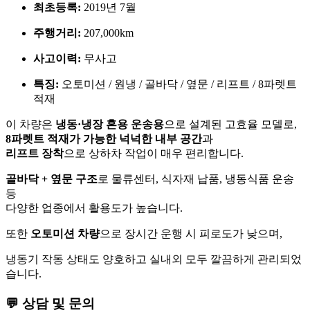
최초등록:
2019년 7월
주행거리:
207,000km
사고이력:
무사고
특징:
오토미션 / 원냉 / 골바닥 / 옆문 / 리프트 / 8파렛트
적재
이 차량은
냉동·냉장 혼용 운송용
으로 설계된 고효율 모델로,
8파렛트 적재가 가능한 넉넉한 내부 공간
과
리프트 장착
으로 상하차 작업이 매우 편리합니다.
골바닥 + 옆문 구조
로 물류센터, 식자재 납품, 냉동식품 운송
등
다양한 업종에서 활용도가 높습니다.
또한
오토미션 차량
으로 장시간 운행 시 피로도가 낮으며,
냉동기 작동 상태도 양호하고 실내외 모두 깔끔하게 관리되었
습니다.
💬 상담 및 문의