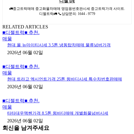
디젤 DE
🚛중고트럭매매 중고화물차매매 영업용번호판시세 중고트럭가격 사이트.
디젤트럭🚛 📞상담문의: 1644 - 9779
RELATED ARTICLES
■디젤트럭■ 추천.
매물
현대 올 뉴마이티시세 3.5톤 냉동탑차매매 물류넘버가격
2026년 06월 02일
■디젤트럭■ 추천.
매물
현대 트라고 엑시언트가격 25톤 윙바디시세 특수차번호판매매
2026년 06월 02일
■디젤트럭■ 추천.
매물
타타대우맥쎈가격 8.5톤 윙바디매매 개별화물넘버시세
2026년 06월 02일
회신을 남겨주세요