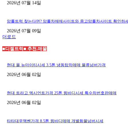
2026년 07월 14일
암롤트럭 찾는다면? 암롤차매매사이트와 중고암롤차사이트 확인하
2026년 07월 09일
더로드
■디젤트럭■ 추천.매물
현대 올 뉴마이티시세 3.5톤 냉동탑차매매 물류넘버가격
2026년 06월 02일
현대 트라고 엑시언트가격 25톤 윙바디시세 특수차번호판매매
2026년 06월 02일
타타대우맥쎈가격 8.5톤 윙바디매매 개별화물넘버시세