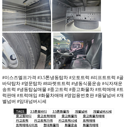
#이스즈엘프가격 #3.5톤냉동탑차 #오토트럭 #리프트트럭 #골
바닥탑차 #옆문탑차 #8파렛트트럭 #냉동식품운송 #식자재운
송트럭 #냉동탑실매물 #중고트럭 #중고화물차 #트럭매매 #트
럭판매 #트럭매입 #화물차매매 #영업용번호판 #용달넘버 #개
별넘버 #임대넘버시세
TAGS
3.5톤윙바디
3.5톤화물차
개별넘버
개별넘버시세
중고윙바디
중고트럭매매
중고화물차
중고화물차매매
카고트럭
카고트럭가격
카고트럭시세
트럭매매
트럭매매사이트
현대화물차
화물운송
화물차매매