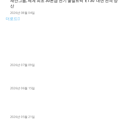
새안그룹, 세계 최초 30톤급 전기 굴절트럭 ‘ET30’ 내년 전격 양
산
2026년 08월 04일
더로드
■디젤트럭■ 허가.진행
파주시 1.2톤 카고트럭 용달넘버 구매 완료! 접수까지 신속하게
진행
2026년 07월 09일
용인 고객님 1.2톤 냉동탑차 영업용번호판 계약 완료
2026년 06월 15일
[김해트럭매매] 3.5톤 윙바디에 개별화물넘버 달고 월 고정 지입
료 탈출한 후기
2026년 05월 21일
■트럭기사■ 인생.극장