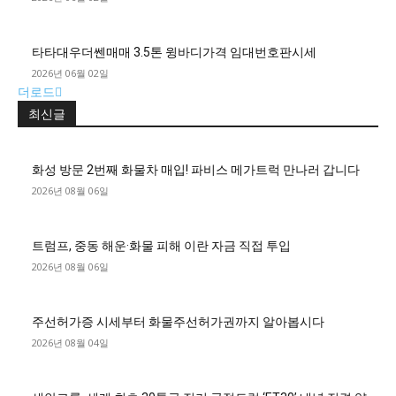
타타대우더쎈매매 3.5톤 윙바디가격 임대번호판시세
2026년 06월 02일
더로드
최신글
화성 방문 2번째 화물차 매입! 파비스 메가트럭 만나러 갑니다
2026년 08월 06일
트럼프, 중동 해운·화물 피해 이란 자금 직접 투입
2026년 08월 06일
주선허가증 시세부터 화물주선허가권까지 알아봅시다
2026년 08월 04일