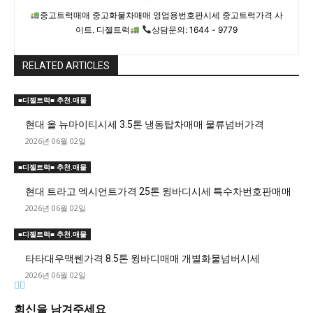
중고트럭매매 중고화물차매매 영업용번호판시세 중고트럭가격 사
이트. 디젤트럭
상담문의: 1644 - 9779
RELATED ARTICLES
■디젤트럭■ 추천.매물
현대 올 뉴마이티시세 3.5톤 냉동탑차매매 물류넘버가격
2026년 06월 02일
■디젤트럭■ 추천.매물
현대 트라고 엑시언트가격 25톤 윙바디시세 특수차번호판매매
2026년 06월 02일
■디젤트럭■ 추천.매물
타타대우맥쎈가격 8.5톤 윙바디매매 개별화물넘버시세
2026년 06월 02일
회신을 남겨주세요