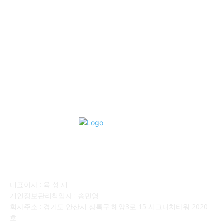
격 ■소식 제공 알뜰정보
149
■디젤트럭■ 허가.진행
128
■디젤트럭■ 계약.상담
126
■디젤트럭■ 운송.정보
121
■디젤트럭■ 매매.매입
69
회사소개
대표이사 : 육 성 재
개인정보관리책임자 : 송민영
회사주소 : 경기도 안산시 상록구 해양3로 15 시그니처타워 2020
호