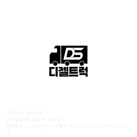
■디젤트럭■ 운송.정보
121
■디젤트럭■ 매매.매입
69
회사소개
대표이사 : 육 성 재
개인정보관리책임자 : 송민영
회사주소 : 경기도 안산시 상록구 해양3로 15 시그니처타워 2020
호