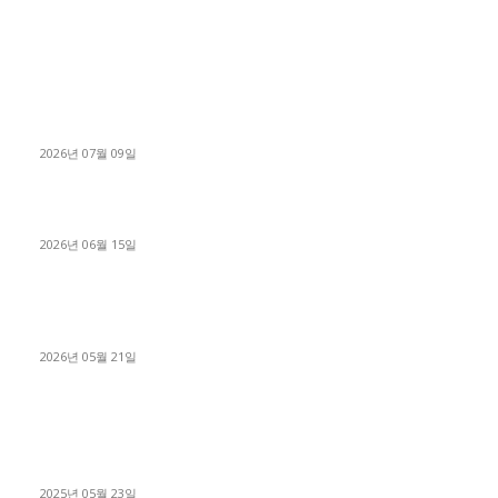
■디젤트럭■ 허가.진행
파주시 1.2톤 카고트럭 용달넘버 구매 완료! 접수까지 신속하게
진행
2026년 07월 09일
용인 고객님 1.2톤 냉동탑차 영업용번호판 계약 완료
2026년 06월 15일
[김해트럭매매] 3.5톤 윙바디에 개별화물넘버 달고 월 고정 지입
료 탈출한 후기
2026년 05월 21일
■트럭기사■ 인생.극장
중고트럭매매 유튜브로 실버버튼? 디젤트럭이 해냈습니다 (감동
실화)
2025년 05월 23일