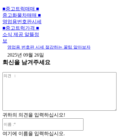
■중고트럭매매 ■
중고화물차매매 ■
영업용번호판시세
■중고트럭가격 ■
소식 제공 알뜰정
보
영업용 번호판 시세 절감하는 꿀팁 알아보자
2025년 09월 26일
회신을 남겨주세요
의
견
:
귀하의 의견을 입력하십시오!
이
름
여기에 이름을 입력하십시오.
:*