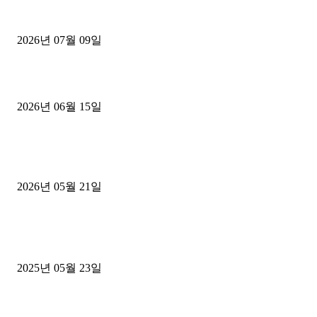
파주시 1.2톤 카고트럭 용달넘버 구매 완료! 접수까지 신속하게 진행
2026년 07월 09일
용인 고객님 1.2톤 냉동탑차 영업용번호판 계약 완료
2026년 06월 15일
[김해트럭매매] 3.5톤 윙바디에 개별화물넘버 달고 월 고정 지입료 
후기
2026년 05월 21일
■트럭기사■ 인생.극장
중고트럭매매 유튜브로 실버버튼? 디젤트럭이 해냈습니다 (감동 실화
2025년 05월 23일
1톤운송업 콜바리 4년동안 하시다가 1톤화물차+영업용넘버가격비교