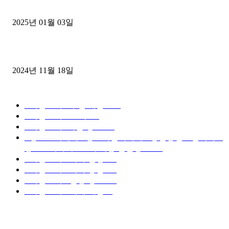
젤트럭으로 정리!
2025년 01월 03일
윙바디 3.5톤트럭+화물개별넘버 동시계약손님, 지입정리 인터뷰
2024년 11월 18일
디젤트럭 카테고리
■디젤트럭■ 추천.매물
1168
■디젤트럭스토리
428
■디젤트럭■화물.정보
188
■중고트럭매매 ■중고화물차매매 ■영업용번호판시세 ■
중고트럭가격 ■소식 제공 알뜰정보
149
■디젤트럭■ 허가.진행
128
■디젤트럭■ 계약.상담
126
■디젤트럭■ 운송.정보
121
■디젤트럭■ 매매.매입
69